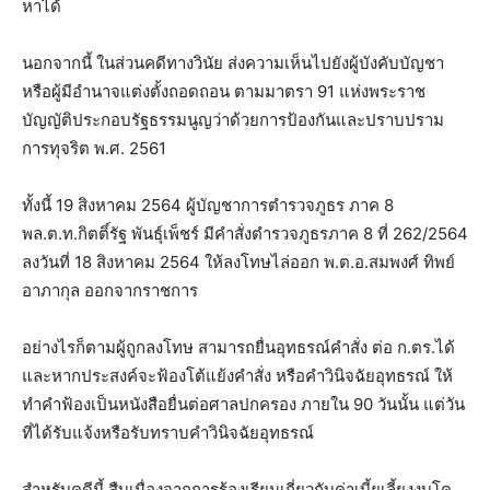
หาได้
นอกจากนี้ ในส่วนคดีทางวินัย ส่งความเห็นไปยังผู้บังคับบัญชา
หรือผู้มีอำนาจแต่งตั้งถอดถอน ตามมาตรา 91 แห่งพระราช
บัญญัติประกอบรัฐธรรมนูญว่าด้วยการป้องกันและปราบปราม
การทุจริต พ.ศ. 2561
ทั้งนี้ 19 สิงหาคม 2564 ผู้บัญชาการตำรวจภูธร ภาค 8
พล.ต.ท.กิตติ์รัฐ พันธุ์เพ็ชร์ มีคำสั่งตำรวจภูธรภาค 8 ที่ 262/2564
ลงวันที่ 18 สิงหาคม 2564 ให้ลงโทษไล่ออก พ.ต.อ.สมพงศ์ ทิพย์
อาภากุล ออกจากราชการ
อย่างไรก็ตามผู้ถูกลงโทษ สามารถยื่นอุทธรณ์คำสั่ง ต่อ ก.ตร.ได้
และหากประสงค์จะฟ้องโต้แย้งคำสั่ง หรือคำวินิจฉัยอุทธรณ์ ให้
ทำคำฟ้องเป็นหนังสือยื่นต่อศาลปกครอง ภายใน 90 วันนั้น แต่วัน
ที่ได้รับแจ้งหรือรับทราบคำวินิจฉัยอุทธรณ์
สำหรับคดีนี้ สืบเนื่องจากการร้องเรียนเกี่ยวกับค่าเบี้ยเลี้ยงงบโค