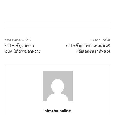
บทความก่อนหน้านี้
บทความถัดไป
ป.ป.ช. ชี้มูล นายก
ป.ป.ช.ชี้มูล นายกเทศมนตรี
อบต.นิติธรรมอำพราง
เอื้อเอกชนรุกที่หลวง
pimthaionline