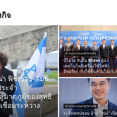
กิจ
ข่าวแรงงานและรัฐวิสาหกิจ
บีโอไอ จับมือ Midea ผู้นำ
เทคโนโลยีเครื่องใช้ไฟฟ้า
อัจฉริยะ เร่งใช้ชิ้นส่วนในปร
 ฟิชเชอร์-คัมม์
ประจำ
่มาตุภูมิของสุทธิ
เชื่อมระหว่าง
ข่าวแรงงานและรัฐวิสาหกิจ
ระวังเพจปลอม อ้าง “ปปง.” เปิ