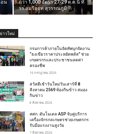
อคอน
กว่า 1,000 อัตรา 27-29 ต.ค.นี้ ที่
รร.แมริออท สุวรรณภูมิ
ข่าวใหม่
กรมการค้าภายในจัดทัพบุกจัดงาน
“ธงเขียวราคาประหยัดพลัส” ช่วย
เกษตรกรและประชาชนลดค่า
ครองชีพ
16 กรกฎาคม 2026
สวัสดีเช้าวันใหม่วันเสาร์ที่ 8
สิงหาคม 2569 ท้องกินข้าว สมอง
กินข่าว
8 สิงหาคม 2026
สศก. ดันโมเดล ASP จับคู่บริการ
เครื่องจักรกลเกษตรช่วยเกษตรกร
รับมือแรงงานสูงวัย
7 สิงหาคม 2026