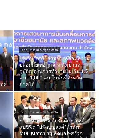
ข่าวแรงงานและรัฐวิสาหกิจ
เลขาฯ “อารี” ร่วมขับเคลื่อนความ
ปลอดภัยเพื่อลูกจ้าง ตั้งเป้าลด
อุบัติเหตุในการทำงานไม่เกิน 1.5
คน : 1,000 คน ในพื้นที่จังหวัด
ะเทศ
ภาคใต้
ข่าวแรงงานและรัฐวิสาหกิจ
ข่าวดี!! ก.แรงงาน จับมือ คาเธ่ย์
แปซิฟิค “ปลัดบุญสงค์”นำทัพ
ด
MOL Matching คัดแอร์-สจ๊วต