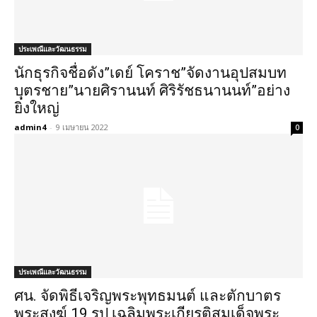
ประเพณีและวัฒนธรรม
นักธุรกิจชื่อดัง”เดย์ โคราช”จัดงานอุปสมบท
บุตรชาย”นายศิรานนท์ ศิริรัชธนานนท์”อย่าง
ยิ่งใหญ่
admin4
-
9 เมษายน 2022
0
ประเพณีและวัฒนธรรม
ศน. จัดพิธีเจริญพระพุทธมนต์ และตักบาตร
พระสงฆ์ 19 รูป เฉลิมพระเกียรติสมเด็จพระ