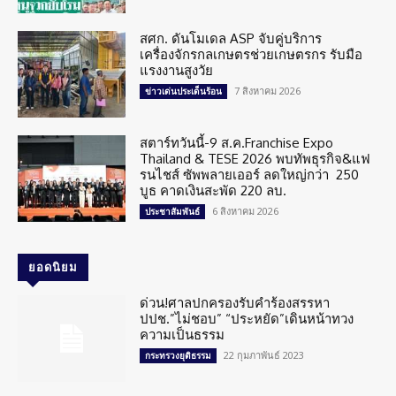
สศก. ดันโมเดล ASP จับคู่บริการ
เครื่องจักรกลเกษตรช่วยเกษตรกร รับมือ
แรงงานสูงวัย
7 สิงหาคม 2026
ข่าวเด่นประเด็นร้อน
สตาร์ทวันนี้-9 ส.ค.Franchise Expo
Thailand & TESE 2026 พบทัพธุรกิจ&แฟ
รนไชส์ ซัพพลายเออร์ ลดใหญ่กว่า 250
บูธ คาดเงินสะพัด 220 ลบ.
6 สิงหาคม 2026
ประชาสัมพันธ์
ยอดนิยม
ด่วน!ศาลปกครองรับคำร้องสรรหา
ปปช.”ไม่ชอบ” “ประหยัด”เดินหน้าทวง
ความเป็นธรรม
22 กุมภาพันธ์ 2023
กระทรวงยุติธรรม