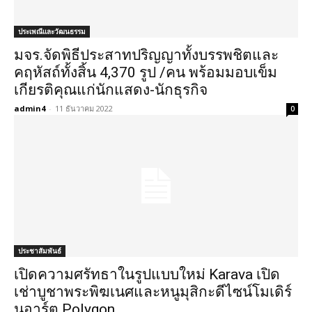
ประเพณีและวัฒนธรรม
มจร.จัดพิธีประสาทปริญญาทั้งบรรพชิตและ
คฤหัสถ์ทั้งสิ้น 4,370 รูป /คน พร้อมมอบเข็ม
เกียรติคุณแก่นักแสดง-นักธุรกิจ
admin4
-
11 ธันวาคม 2022
0
ประชาสัมพันธ์
เปิดความศรัทธาในรูปแบบใหม่ Karava เปิด
เช่าบูชาพระพิฆเนศและหนูมุสิกะดีไซน์โมเดิร์
นอาร์ต Polygon