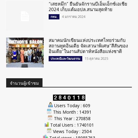
“เสธหมึก” ยืนยันจักรานบีเอ็มเอ็กซ์เอเชีย
2024 เก็บแต้มอปล.สนามสุดท้าย
4 มกราคม 2024
กทม.
สมาคมนักเขียนแห่งประเทศไทยร่วมกับ
สถานทูตอินเดีย จัดเสวนาพิเศษ”สีสันของ
อินเดีย”ในงานสัปดาห์หนังสือแห่งชาติ
15 ตุลาคม 2025
ประเพณีและวัฒนธรรม
จำนวนผู้เข้าชม
Users Today : 609
This Month : 14391
This Year : 270858
Total Users : 1740101
Views Today : 2504
Total views : 18085763