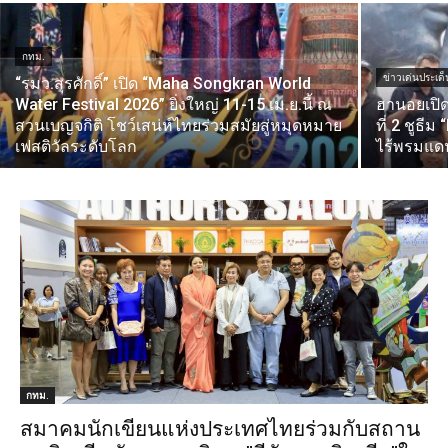
กทม.
ข่าวเด่นประเด็
“รมว.สุรศักดิ์” เปิด “Maha Songkran World
Water Festival 2026” ยิ่งใหญ่ 11-15 เม.ย.นี้ ณ
ฮานอยเปิ
สวนเบญจกิติ โชว์เสน่ห์ไทยร่วมสมัยสู่หมุดหมาย
ที่ 2 ชูธ
เฟสติวัลระดับโลก
ไร้พรมแด
กทม.
สมาคมนักเขียนแห่งประเทศไทยร่วมกับสถาน