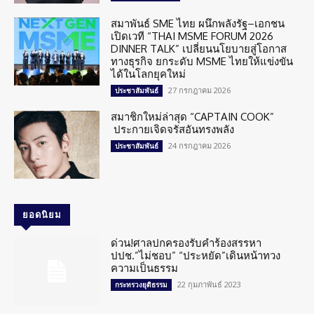
สมาพันธ์ SME ไทย ผนึกพลังรัฐ–เอกชน
เปิดเวที “THAI MSME FORUM 2026
DINNER TALK” เปลี่ยนนโยบายสู่โอกาส
ทางธุรกิจ ยกระดับ MSME ไทยให้แข่งขัน
ได้ในโลกยุคใหม่
27 กรกฎาคม 2026
ประชาสัมพันธ์
สมาชิกใหม่ล่าสุด “CAPTAIN COOK”
ประกายเจิดจรัสอันทรงพลัง
24 กรกฎาคม 2026
ประชาสัมพันธ์
ยอดนิยม
ด่วน!ศาลปกครองรับคำร้องสรรหา
ปปช.”ไม่ชอบ” “ประหยัด”เดินหน้าทวง
ความเป็นธรรม
22 กุมภาพันธ์ 2023
กระทรวงยุติธรรม