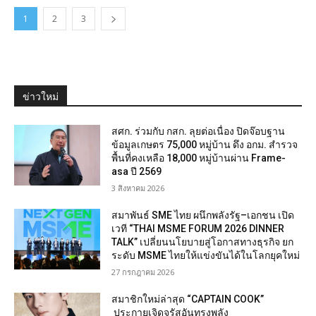
1
2
3
ข่าวใหม่
สศก. ร่วมกับ กสก. ลุยต่อเนื่อง ปิดจ๊อบฐาน
ข้อมูลเกษตร 75,000 หมู่บ้าน ดึง อกม. สำรวจ
พื้นที่คงเหลือ 18,000 หมู่บ้านผ่าน Frame-
asa ปี 2569
3 สิงหาคม 2026
สมาพันธ์ SME ไทย ผนึกพลังรัฐ–เอกชน เปิด
เวที “THAI MSME FORUM 2026 DINNER
TALK” เปลี่ยนนโยบายสู่โอกาสทางธุรกิจ ยก
ระดับ MSME ไทยให้แข่งขันได้ในโลกยุคใหม่
27 กรกฎาคม 2026
สมาชิกใหม่ล่าสุด “CAPTAIN COOK”
ประกายเจิดจรัสอันทรงพลัง