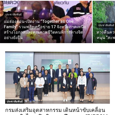
ประชาสัมพันธ์
แม่ฮ่องสอน-เปิดงาน “Together as One
ประชาสัมพันธ์
Family” รวมพลังเครือข่าย 17 จังหวัดภาคเหนือ
สร้างโอกาสและคุณภาพชีวิตคนพิการทางจิต
ทวงคืนควา
อย่างยั่งยืน
หนุน “สะพ
ประชาสัมพันธ์
กรมส่งเสริมอุตสาหกรรม เดินหน้าขับเคลื่อน