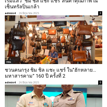
เริ่มแล้ว “ชิม ชิล แชะ แชร์”สินค้าคุณภาพ ณ
เซ็นทรัลปิ่นเกล้า
admin4
-
26 มิถุนายน 2025
0
กทม.
ชวนคนกรุง ชิม ชิล แชะ แชร์ ใน‘’ฮักหลาย…
มหาสารคาม” 160 ปี ครั้งที่ 2
admin4
-
26 มิถุนายน 2025
0