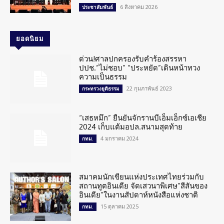
6 สิงหาคม 2026
ประชาสัมพันธ์
ยอดนิยม
ด่วน!ศาลปกครองรับคำร้องสรรหา
ปปช.”ไม่ชอบ” “ประหยัด”เดินหน้าทวง
ความเป็นธรรม
22 กุมภาพันธ์ 2023
กระทรวงยุติธรรม
“เสธหมึก” ยืนยันจักรานบีเอ็มเอ็กซ์เอเชีย
2024 เก็บแต้มอปล.สนามสุดท้าย
4 มกราคม 2024
กทม.
สมาคมนักเขียนแห่งประเทศไทยร่วมกับ
สถานทูตอินเดีย จัดเสวนาพิเศษ”สีสันของ
อินเดีย”ในงานสัปดาห์หนังสือแห่งชาติ
15 ตุลาคม 2025
กทม.