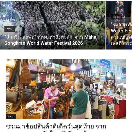
กทม.
“รมว.สุรศ
กทม.
Water Fest
“ฉ่ำ-เงิน-สะพัด” ททท. ทำถึงทะลัก! งาน Maha
สวนเบญจกิ
Songkran World Water Festival 2026
เฟสติวัลร
กทม.
ชวนมาช้อปสินค้าดีเด็ดวันสุดท้าย จาก