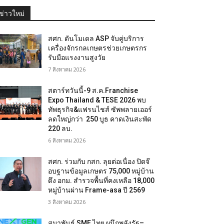
ข่าวใหม่
สศก. ดันโมเดล ASP จับคู่บริการ
เครื่องจักรกลเกษตรช่วยเกษตรกร
รับมือแรงงานสูงวัย
7 สิงหาคม 2026
สตาร์ทวันนี้-9 ส.ค.Franchise
Expo Thailand & TESE 2026 พบ
ทัพธุรกิจ&แฟรนไชส์ ซัพพลายเออร์
ลดใหญ่กว่า 250 บูธ คาดเงินสะพัด
220 ลบ.
6 สิงหาคม 2026
สศก. ร่วมกับ กสก. ลุยต่อเนื่อง ปิดจ๊
อบฐานข้อมูลเกษตร 75,000 หมู่บ้าน
ดึง อกม. สำรวจพื้นที่คงเหลือ 18,000
หมู่บ้านผ่าน Frame-asa ปี 2569
3 สิงหาคม 2026
สมาพันธ์ SME ไทย ผนึกพลังรัฐ–