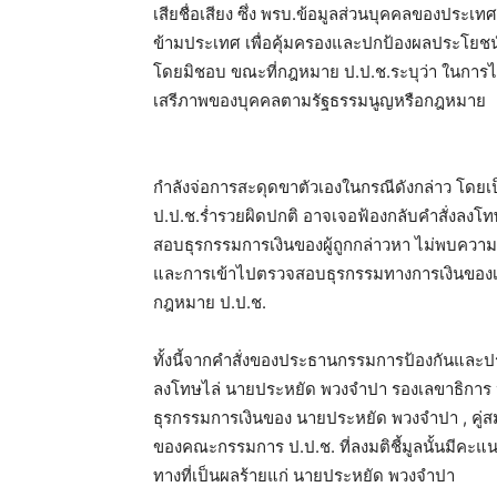
เสียชื่อเสียง ซึ่ง พรบ.ข้อมูลส่วนบุคคลของประเ
ข้ามประเทศ เพื่อคุ้มครองและปกป้องผลประโยชน์ค
โดยมิชอบ ขณะที่กฎหมาย ป.ป.ช.ระบุว่า ในการไต่
เสรีภาพของบุคคลตามรัฐธรรมนูญหรือกฎหมาย
กำลังจ่อการสะดุดขาตัวเองในกรณีดังกล่าว โด
ป.ป.ช.ร่ำรวยผิดปกติ อาจเจอฟ้องกลับคำสั่งล
สอบธุรกรรมการเงินของผู้ถูกกล่าวหา ไม่พบความ
และการเข้าไปตรวจสอบธุรกรรมทางการเงินของเอ
กฎหมาย ป.ป.ช.
ทั้งนี้จากคำสั่งของประธานกรรมการป้องกันและปรา
ลงโทษไล่ นายประหยัด พวงจำปา รองเลขาธิการ
ธุรกรรมการเงินของ นายประหยัด พวงจำปา , คู่ส
ของคณะกรรมการ ป.ป.ช. ที่ลงมติชี้มูลนั้นมีคะแนน
ทางที่เป็นผลร้ายแก่ นายประหยัด พวงจำปา