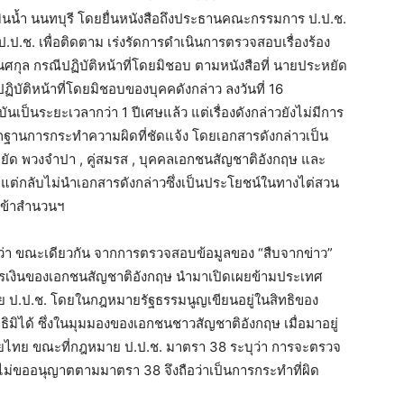
นามบินน้ำ นนทบุรี โดยยื่นหนังสือถึงประธานคณะกรรมการ ป.ป.ช.
.ช. เพื่อติดตาม เร่งรัดการดำเนินการตรวจสอบเรื่องร้อง
ธเนศกุล กรณีปฏิบัติหน้าที่โดยมิชอบ ตามหนังสือที่ นายประหยัด
บัติหน้าที่โดยมิชอบของบุคคดังกล่าว ลงวันที่ 16
เป็นระยะเวลากว่า 1 ปีเศษแล้ว แต่เรื่องดังกล่าวยังไม่มีการ
หลักฐานการกระทำความผิดที่ชัดแจ้ง โดยเอกสารดังกล่าวเป็น
ด พวงจำปา , คู่สมรส , บุคคลเอกชนสัญชาติอังกฤษ และ
ติ แต่กลับไม่นำเอกสารดังกล่าวซึ่งเป็นประโยชน์ในทางไต่สวน
เข้าสำนวนฯ
่า ขณะเดียวกัน จากการตรวจสอบข้อมูลของ “สืบจากข่าว”
ารเงินของเอกชนสัญชาติอังกฤษ นำมาเปิดเผยข้ามประเทศ
 ป.ป.ช. โดยในกฎหมายรัฐธรรมนูญเขียนอยู่ในสิทธิของ
ิมิได้ ซึ่งในมุมมองของเอกชนชาวสัญชาติอังกฤษ เมื่อมาอยู่
ยไทย ขณะที่กฎหมาย ป.ป.ช. มาตรา 38 ระบุว่า การจะตรวจ
ไม่ขออนุญาตตามมาตรา 38 จึงถือว่าเป็นการกระทำที่ผิด