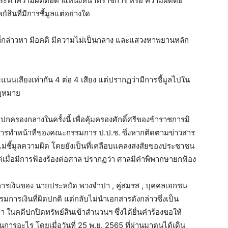
 กระทำความผิดต่อตำแหน่งหน้าที่ราชการ หรือ ความผิดต่อ
ย์สินที่มีการชี้มูลแต่อย่างใด
งที่กล่าวหา มีอคติ มีความไม่เป็นกลาง และแสวงหาพยานหลัก
แนนเสียงเท่ากัน 4 ต่อ 4 เสียง แต่ปรากฏว่ามีการชี้มูลไปใน
กฎหมาย
ปกครองกลางในครั้งนี้ เพื่อคุ้มครองศักดิ์ศรีของข้าราชการมิ
นการทำหน้าที่ของคณะกรรมการ ป.ป.ช. ซึ่งหากติดตามข่าวสาร
ไม่ชี้มูลความผิด โดยยังเป็นที่เคลือบแคลงสงสัยของประชาชน
แต่เมื่อมีการฟ้องร้องต่อศาล ปรากฏว่า ศาลมีคำพิพากษายกฟ้อง
รเงินของ นายประหยัด พวงจำปา , คู่สมรส , บุคคลเอกชน
รมการเงินที่ผิดปกติ แต่กลับไม่นำเอกสารดังกล่าวซึ่งเป็น
นคดีปกปิดทรัพย์สินเข้าสำนวนฯ ซึ่งได้ยื่นคำร้องขอให้
ินการอะไร โดยเมื่อวันที่ 25 พ.ย. 2565 ที่ผ่านมาตนได้เดิน