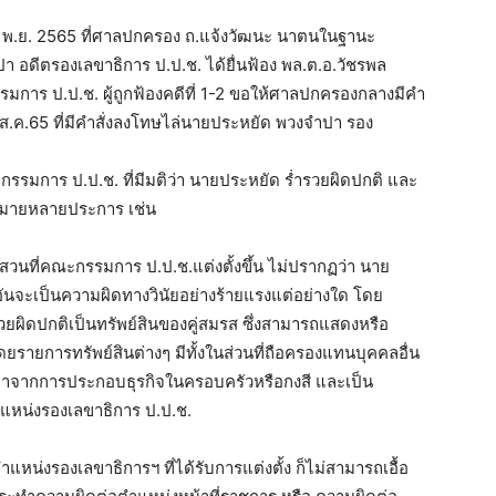
 15 พ.ย. 2565 ที่ศาลปกครอง ถ.แจ้งวัฒนะ นาตนในฐานะ
อดีตรองเลขาธิการ ป.ป.ช. ได้ยื่นฟ้อง พล.ต.อ.วัชรพล
การ ป.ป.ช. ผู้ถูกฟ้องคดีที่ 1-2 ขอให้ศาลปกครองกลางมีคำ
26 ส.ค.65 ที่มีคำสั่งลงโทษไล่นายประหยัด พวงจำปา รอง
รรมการ ป.ป.ช. ที่มีมติว่า นายประหยัด ร่ำรวยผิดปกติ และ
กฎหมายหลายประการ เช่น
นที่คณะกรรมการ ป.ป.ช.แต่งตั้งขึ้น ไม่ปรากฏว่า นาย
ันจะเป็นความผิดทางวินัยอย่างร้ายแรงแต่อย่างใด โดย
ำรวยผิดปกติเป็นทรัพย์สินของคู่สมรส ซึ่งสามารถแสดงหรือ
โดยรายการทรัพย์สินต่างๆ มีทั้งในส่วนที่ถือครองแทนบุคคลอื่น
่ได้มาจากการประกอบธุรกิจในครอบครัวหรือกงสี และเป็น
ตำแหน่งรองเลขาธิการ ป.ป.ช.
แหน่งรองเลขาธิการฯ ที่ได้รับการแต่งตั้ง ก็ไม่สามารถเอื้อ