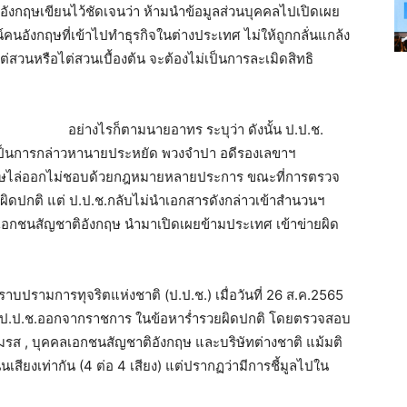
ทศอังกฤษเขียนไว้ชัดเจนว่า ห้ามนำข้อมูลส่วนบุคคลไปเปิดเผย
นอังกฤษที่เข้าไปทำธุรกิจในต่างประเทศ ไม่ให้ถูกกลั่นแกล้ง
สวนหรือไต่สวนเบื้องต้น จะต้องไม่เป็นการละเมิดสิทธิ
อย่างไรก็ตามนายอาทร ระบุว่า ดังนั้น ป.ป.ช.
ยเป็นการกล่าวหานายประหยัด พวงจำปา อดีรองเลขาฯ
งโทษไล่ออกไม่ชอบด้วยกฎหมายหลายประการ ขณะที่การตรวจ
ผิดปกติ แต่ ป.ป.ช.กลับไม่นำเอกสารดังกล่าวเข้าสำนวนฯ
กชนสัญชาติอังกฤษ นำมาเปิดเผยข้ามประเทศ เข้าข่ายผิด
บปรามการทุจริตแห่งชาติ (ป.ป.ช.) เมื่อวันที่ 26 ส.ค.2565
 ป.ป.ช.ออกจากราชการ ในข้อหาร่ำรวยผิดปกติ โดยตรวจสอบ
มรส , บุคคลเอกชนสัญชาติอังกฤษ และบริษัทต่างชาติ แม้มติ
เสียงเท่ากัน (4 ต่อ 4 เสียง) แต่ปรากฏว่ามีการชี้มูลไปใน