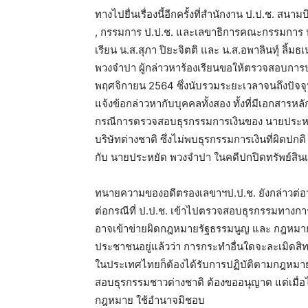
ทางไปยื่นเรื่องนี้อีกครั้งที่สำนักงาน ป.ป.ช. ส
, กรรมการ ป.ป.ช. และเลขาธิการคณะกรรมการ ป.ป
เรียน น.ส.สุภา ปิยะจิตติ และ น.ส.อพาลินทุ์ ลิ้ม
พวงจำปา ผู้กล่าวหาร้องเรียนขอให้ตรวจสอบการปฏิ
พฤศจิกายน 2564 ซึ่งนับรวมระยะเวลาจนถึงปัจจุบัน
แจ้งข้อกล่าวหากับบุคคลทั้งสอง ทั้งที่มีเอกสาร
กรณีการตรวจสอบธุรกรรมการเงินของ นายประหยั
บริษัทต่างชาติ ซึ่งไม่พบธุรกรรมการเงินที่ผิดปก
กับ นายประหยัด พวงจำปา ในคดีปกปิดทรัพย์สิน
ทนายความของอดีตรองเลขาฯป.ป.ช. ยังกล่าวต่อว
ต่อกรณีที่ ป.ป.ช. เข้าไปตรวจสอบธุรกรรมทางก
อาจเข้าข่ายผิดกฎหมายรัฐธรรมนูญ และ กฎหมาย
ประชาชนอยู่แล้วว่า การกระทำอื่นใดจะละเมิดสิทธ
ในประเทศไทยก็ต้องได้รับการปฏิบัติตามกฎหมา
สอบธุรกรรมชาวต่างชาติ ต้องขออนุญาต แต่เมื่อ
กฎหมาย ใช้อำนาจมิชอบ