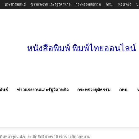
ประชาสัมพันธ์
ข่าวแรงงานและรัฐวิสาหกิจ
กระทรวงยุติธรรม
กทม.
ท่องเที่ยว
ป
หนังสือพิมพ์ พิมพ์ไทยออนไลน์
ันธ์
ข่าวแรงงานและรัฐวิสาหกิจ
กระทรวงยุติธรรม
กทม.
ท
นหน้ารุกป.ป.ช. ละเมิดสิทธิต่างชาติ เข้าข่ายผิดกฎหมาย