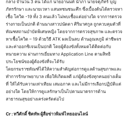
กลาง จำนวน 3 คน ได้แก่ นายอานนท์ นำภา นายจตุภัทร์ บุญ
ภัทรรักษา และนายเวหา แสนหชนชนะศึก ซึ่งเบื้องต้นได้ตรวจหา
เชื้อ โควิด -19 ทั้ง 3 คนแล้ว ไม่พบเชื้อแต่อย่างใด จากการตรวจ
ร่างกายเป็นปกติ ด้านนางสาวปนัดดา ศิริมาศกูล ถูกควบคุมตัวที่
ทัณฑสถานบำบัดพิเศษหญิง โดยจากการตรวจสุขภาพ และตรวจ
หาเชื้อโควิด – 19 ด้วยวิธี ATK ผลเป็นลบ ด้านอุณหภูมิ ค่าชีพจร
และค่าออกซิเจนเป็นปกติ โดยผู้ต้องขังทั้งหมดได้ติดต่อกับ
ทนายความ ผ่านการเยี่ยมทาง Application Line ตามสิทธิ
ประโยชน์ของผู้ต้องขังที่จะได้รับ
โดยกรมราชทัณฑ์ได้ให้ความสำคัญต่อการดูแลด้านสุขภาพและ
ทำการรักษาพยาบาล เพื่อให้เกิดผลดี แก่ผู้ต้องขังทุกคนอย่างเต็ม
ที่ ให้ได้รับความเท่าเทียม เสมอภาค และไม่มีการเลือกปฏิบัติแต่
อย่างใด โดยให้การดูแลรักษาเป็นไปตามมาตรการด้าน
สาธารณสุขอย่างเคร่งครัดต่อไป
Cr : ทวีศักดิ์ ชิตทัพ ผู้สื่อข่าวพิมพ์ไทยออนไลน์