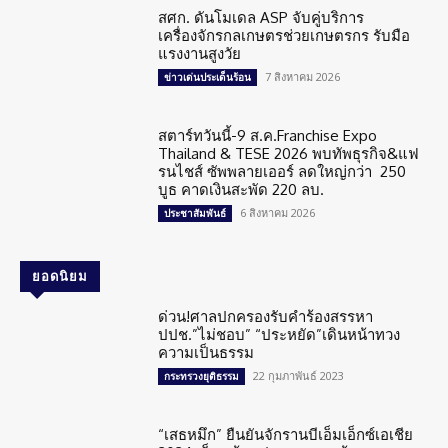
สศก. ดันโมเดล ASP จับคู่บริการ
เครื่องจักรกลเกษตรช่วยเกษตรกร รับมือ
แรงงานสูงวัย
7 สิงหาคม 2026
ข่าวเด่นประเด็นร้อน
สตาร์ทวันนี้-9 ส.ค.Franchise Expo
Thailand & TESE 2026 พบทัพธุรกิจ&แฟ
รนไชส์ ซัพพลายเออร์ ลดใหญ่กว่า 250
บูธ คาดเงินสะพัด 220 ลบ.
6 สิงหาคม 2026
ประชาสัมพันธ์
ยอดนิยม
ด่วน!ศาลปกครองรับคำร้องสรรหา
ปปช.”ไม่ชอบ” “ประหยัด”เดินหน้าทวง
ความเป็นธรรม
22 กุมภาพันธ์ 2023
กระทรวงยุติธรรม
“เสธหมึก” ยืนยันจักรานบีเอ็มเอ็กซ์เอเชีย