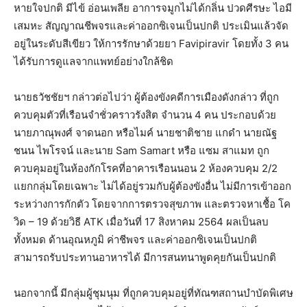
หายใจปกติ มีไข้ อ่อนเพลีย อาการจมูกไม่ได้กลิ่น ปวดศีรษะ ไอมี
เสมหะ สัญญาณชีพจรและค่าออกซิเจนเป็นปกติ ประเมินแล้วจัด
อยู่ในระดับสีเขียว ให้การรักษาด้วยยา Favipiravir โดยทั้ง 3 คน
ได้รับการดูแลจากแพทย์อย่างใกล้ชิด
นายธวัชชัยฯ กล่าวต่อไปว่า ผู้ต้องขังคดีการเมืองดังกล่าว ที่ถูก
ควบคุมตัวที่เรือนจำชั่วคราวรังสิต จำนวน 4 คน ประกอบด้วย
นายภาณุพงศ์ จาดนอก หรือไมค์ นายชาติชาย แกดำ นายณัฐ
ชนน ไพโรจน์ และนาย Sam Samart หรือ แซม สาแมท ถูก
ควบคุมอยู่ในห้องกักโรคที่อาคารเรือนนอน 2 ห้องควบคุม 2/2
แยกกลุ่มโดยเฉพาะ ไม่ได้อยู่รวมกับผู้ต้องขังอื่น ไม่มีการเข้าออก
ระหว่างการกักตัว โดยจากการตรวจสุขภาพ และตรวจหาเชื้อ โค
วิด – 19 ด้วยวิธี ATK เมื่อวันที่ 17 สิงหาคม 2564 ผลเป็นลบ
ทั้งหมด ด้านอุณหภูมิ ค่าชีพจร และค่าออกซิเจนเป็นปกติ
สามารถรับประทานอาหารได้ มีการสนทนาพูดคุยกันเป็นปกติ
นอกจากนี้ มีกลุ่มผู้ชุมนุม ที่ถูกควบคุมอยู่ที่ทัณฑสถานบำบัดพิเศษ