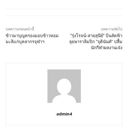
บทความก่อนหน้านี้
บทความถัดไป
ข้าวมาบุญครองมอบข้าวหอม
“รุ่งโรจน์-สายสุนีย์” บินลัดฟ้า
มะลิแก่บุคลากรจุฬาฯ
ลุยพาราลิมปิก “จุตินันท์” ปลื้ม
นักกีฬาผลงานเจ๋ง
admin4