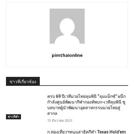
pimthaionline
ข่าวที่เกี่ยวข้อง
ครบ 69 ปีเวทีมวยไทยลุมพินี “ลุมแม็กซ์” ผนึก
กำลังศูนย์พัฒนากีฬากองทัพบก-เวทีลุมพินี ชู
บทบาทผู้นำพัฒนาอุตสาหกรรมมวยไทยสู่
สากล
ข่าวกีฬา
13 ธันวาคม 2025
ก.ท่องเที่ยวฯหนุนสาธิตกีฬา Texas Hold’em