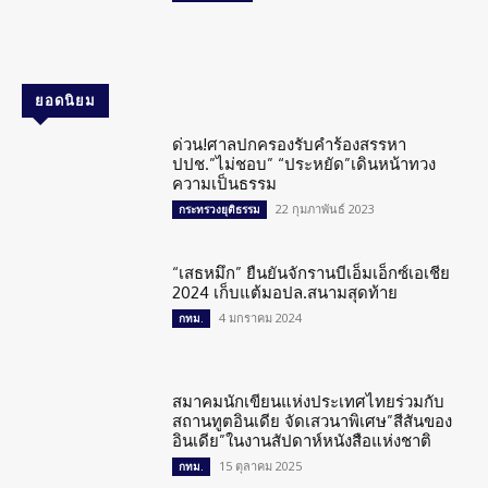
ยอดนิยม
ด่วน!ศาลปกครองรับคำร้องสรรหา
ปปช.”ไม่ชอบ” “ประหยัด”เดินหน้าทวง
ความเป็นธรรม
22 กุมภาพันธ์ 2023
กระทรวงยุติธรรม
“เสธหมึก” ยืนยันจักรานบีเอ็มเอ็กซ์เอเชีย
2024 เก็บแต้มอปล.สนามสุดท้าย
4 มกราคม 2024
กทม.
สมาคมนักเขียนแห่งประเทศไทยร่วมกับ
สถานทูตอินเดีย จัดเสวนาพิเศษ”สีสันของ
อินเดีย”ในงานสัปดาห์หนังสือแห่งชาติ
15 ตุลาคม 2025
กทม.