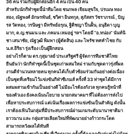
36 คน รวมกับผู้ฝึกสอนอีก 4 คน เป็น 40 คน
สำหรับนักกีฬาชุดนี้นำทีมโดย ชนกพล เจียมสุขใจ, ปรเมษ ทอง
สอง, ณัฐพงศ์ อักษรพันธ์, ชวิศา อินทกุล, สุภัสสร วัชราภรณ์ , ปัญ
รส วัดทอง, วรนิษฐา มีทรัพย์อรุณ, ฐิติชญา ปิ่นฝั้น, อนุธิดา บุญ
มาก, ด.ญ.ชนมน และ ภคมน เหมอยู่ ฯลฯ โดยมี “อ.หน่อง” นันท์นิ
ชา เสนาชัย, ณัฐวุฒิ พิมพา (ผู้ตัดสิน) และ ไพรัช ทศคำไชย กับ
น.ส.อิริยา รุ่งเรือง เป็นผู้ฝึกสอน
อย่างไรก็ตาม ดร.กุสุมาลย์ ประเสริฐศรี ผู้จัดการทีมชาติไทย
ยืนยันว่า นักกีฬาชุดนี้เป็นชุดเก่าผสมใหม่ รวมกับชุดดาวรุ่งที่ผล
งานดีจำนวนหลายคน ทุกคนได้เก็บตัวซ้อมร่วมกันอย่างต่อเนื่อง
เป็นชุดที่เตรียมไว้แข่งขันกีฬาซีเกมส์ ครั้งที่ 33 ท่าชุดได้มีการ
ผสมผสานเข้ากันเป็นอย่างดี ไม่มีอะไรต้องกังวล ทุกคนรู้หน้าที่
ของตัวเอง ยังคงเน้นนโยบาย นายกสมาคมฯ ที่ไม่ต้องการส่งไป
เพื่อหาประสบการณ์ แต่เน้นเรื่องผลการแข่งขันเป็นสำคัญ ดังนั้น
เราต้องเฟ้นในกลุ่มที่มีประสบการณ์ผ่านเกมระดับนานาชาติมา
ยาวนาน และ กลุ่มสายเลือดใหม่ที่พัฒนาอย่างก้าวกระโดด
สามารถหวังผลได้ทันที
รายการชิงแชมป์เอเชีย ที่เวียดนาม ครั้งนี้ต้องเจอกับคู่แข่งไม่น้อย