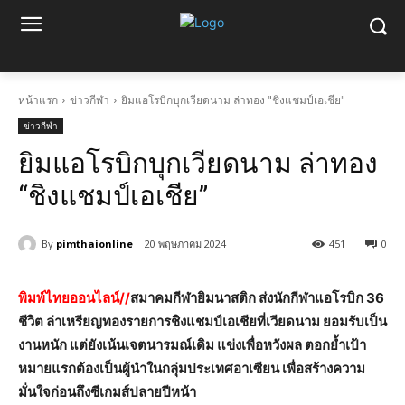
หน้าแรก
ข่าวกีฬา
ยิมแอโรบิกบุกเวียดนาม ล่าทอง "ชิงแชมป์เอเชีย"
ข่าวกีฬา
ยิมแอโรบิกบุกเวียดนาม ล่าทอง
“ชิงแชมป์เอเชีย”
By
pimthaionline
20 พฤษภาคม 2024
451
0
พิมพ์ไทยออนไลน์//
สมาคมกีฬายิมนาสติก ส่งนักกีฬาแอโรบิก 36
ชีวิต ล่าเหรียญทองรายการชิงแชมป์เอเชียที่เวียดนาม ยอมรับเป็น
งานหนัก แต่ยังเน้นเจตนารมณ์เดิม แข่งเพื่อหวังผล ตอกย้ำเป้า
หมายแรกต้องเป็นผู้นำในกลุ่มประเทศอาเซียน เพื่อสร้างความ
มั่นใจก่อนถึงซีเกมส์ปลายปีหน้า