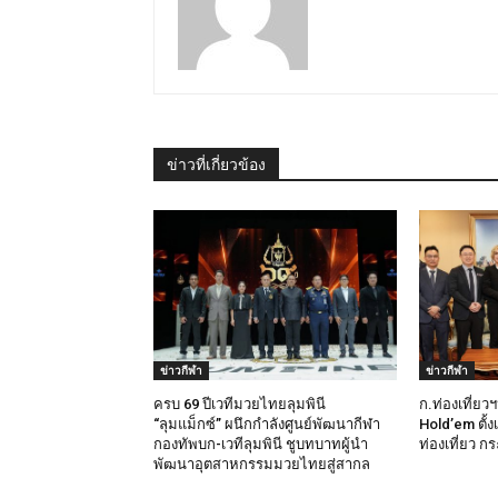
ข่าวที่เกี่ยวข้อง
ข่าวกีฬา
ข่าวกีฬา
ครบ 69 ปีเวทีมวยไทยลุมพินี
ก.ท่องเที่ย
“ลุมแม็กซ์” ผนึกกำลังศูนย์พัฒนากีฬา
Hold’em ตั้ง
กองทัพบก-เวทีลุมพินี ชูบทบาทผู้นำ
ท่องเที่ยว ก
พัฒนาอุตสาหกรรมมวยไทยสู่สากล