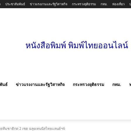
า
ประชาสัมพันธ์
ข่าวแรงงานและรัฐวิสาหกิจ
กระทรวงยุติธรรม
กทม.
ท่องเที่ยว
หนังสือพิมพ์ พิมพ์ไทยออนไลน์
ันธ์
ข่าวแรงงานและรัฐวิสาหกิจ
กระทรวงยุติธรรม
กทม.
ท
ีตทีมชาติกด 2 เซต ฉลุยเทนนิสไทยแลนด์ฯ6