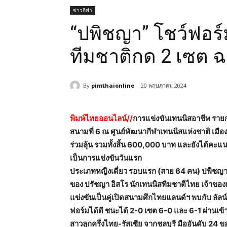
ข่าวกีฬา
“ปพิชญา” โชว์ฟอร
ทีมชาติกด 2 เซต 
By
pimthaionline
20 พฤษภาคม 2024
พิมพ์ไทยออนไลน์//
การแข่งขันเทนนิสอาชีพ รายก
สนามที่ 6 ณ ศูนย์พัฒนากีฬาเทนนิสแห่งชาติ เมือง
ร่วมลุ้น รวมทั้งสิ้น 600,000 บาท และยังได้คะแ
เป็นการแข่งขันวันแรก
ประเภทหญิงเดี่ยว รอบแรก (สาย 64 คน) ปพิชญา 
ของ ปรัชญา อิสโร นักเทนนิสทีมชาติไทย เจ้าของเห
แข่งขันเป็นคู่เปิดสนามศึกไทยแลนด์ฯ พบกับ ลัลน
ฟอร์มได้ดี ชนะได้ 2-0 เซต 6-0 และ 6-1 ผ่านเข้า
สาวลูกครึ่งไทย-รัสเซีย จากชลบุรี มืออันดับ 24