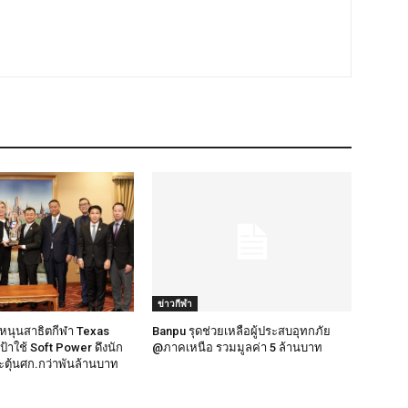
ข่าวกีฬา
วฯหนุนสาธิตกีฬา Texas
Banpu รุดช่วยเหลือผู้ประสบอุทกภัย
เป้าใช้ Soft Power ดึงนัก
@ภาคเหนือ รวมมูลค่า 5 ล้านบาท
ระตุ้นศก.กว่าพันล้านบาท