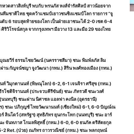
ักหวดสาวสิงห์บุรี พบกับ พรนภัส หงส์จำรัสศิลป์ สาวน้อยจาก
ีมชาติไทย ชุดคว้าแชมป์เยาวชนชิงแชมป์โลก รายการ “จู
อันดับ 6 รอบสุดท้ายของโลก เป็นฝ่ายเอาชนะได้ 2-0 เซต 6-4
ิริวิโรจน์สกุล จากกรุงเทพฯ มือวาง 13 และมือ 29 ของไทย
น) บุณยวีร์ ธรรมไชยวัฒน์ (นครราชสีมา) ชนะ พิมพ์ลภัส ลิม
ผ่าน กัญจน์ชญา จูงวัฒนา (กทม.) สิริน พงศ์ทองเมือง (กทม.)
นท์ วิมุกตานนท์ (พิษณุโลก) 6-2, 6-1 เจนจิรา ศรีสุข (กทม.)
ธีรโชติจิรานนท์ (ประจวบคีรีขันธ์) ชนะ ภัทรวดี ชนะวงศ์
นนทบุรี) ชนะผ่าน นิศาชล แอลฟา คงนิล (อุดรธานี)
ร) ชนะ ปภิกุญช์ ไทยวัฒนานนท์ (เชียงใหม่) 6-1, 6-0 ปัญณ์ณ
์ ลินโดว์ (สหรัฐฯ) สุทธิภัทร ยุนกระโทก (นนทบุรี) ชนะ อาร์
ะ จันทภาส โกมลพิสุทธิ์ (กทม.) 6-0, 6-0 ธนภัค ตรีสัตยกุล
5-2 Ret. (ป่วย) ณภัทร ถาวรวณิชย์ (กทม.) ชนะ พลกฤษณ์