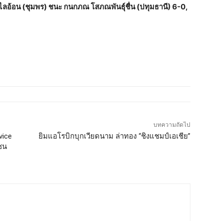
ลอ้อน (ชุมพร) ชนะ กนกภณ โสภณพันธุ์ชื่น (ปทุมธานี) 6-0,
บทความถัดไป
vice
ยิมแอโรบิกบุกเวียดนาม ล่าทอง “ชิงแชมป์เอเชีย”
มชน