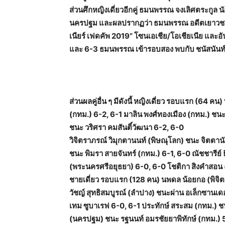
ส่วนศึกหญิงเดี่ยวอีกคู่ ธมนพรรณ จงเลิศตระกูล น
นครปฐม และผลปรากฏว่า ธมนพรรณ อดีตเยาวชนท
เนียร์ เฟดคัพ 2019” โซนเอเชีย/โอเชียเนีย และ
และ 6-3 ธมนพรรณ เข้ารอบสอง พบกับ ชนัสนันท์ ศ
ส่วนผลคู่อื่น ๆ มีดังนี้ หญิงเดี่ยว รอบแรก (64 ค
(กทม.) 6-2, 6-1 มาลิน พงศ์ทองเมือง (กทม.) ชนะ
ชนะ วริศรา คมสันติ์วัฒนา 6-2, 6-0
วิจิตราภรณ์ วิมุกตานนท์ (พิษณุโลก) ชนะ จิตตานั
ชนะ พิมรา สายจันทร์ (กทม.) 6-1, 6-0 ณัชชารีย์ 
(พระนครศรีอยุธยา) 6-0, 6-0 โชติกา สิงคำสอน (
ชายเดี่ยว รอบแรก (128 คน) นพดล น้อยกอ (พิจิต
วัชญ์ สุทธิสมบูรณ์ (ลำปาง) ชนะผ่าน อเล็กซานเดอร
เทม ซูบาเรฟ 6-0, 6-1 ประทักษ์ สระสม (กทม.) ชน
(นครปฐม) ชนะ รฐนนท์ อมรชัยยาพิทักษ์ (กทม.) 