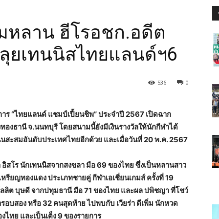
์มหลาน ฮีโรอชก.อดีต
ฉลุยเทนนิสไทยแลนด์ฯ6
536
0
าร “ไทยแลนด์ แชมป์เปี้ยนชิพ” ประจำปี 2567 เปิดฉาก
ทองธานี จ.นนทบุรี โดยสนามนี้ยังมีเงินรางวัลให้นักกีฬาได้
นนสะสมอันดับประเทศไทยอีกด้วย และเมื่อวันที่ 20 พ.ค. 2567
อิสโร นักเทนนิสจากสงขลา มือ 69 ของไทย ซึ่งเป็นหลานสาว
รียญทองแดง ประเภทชายคู่ กีฬาเอเชี่ยนเกมส์ ครั้งที่ 19
์ลลิต บุษดี จากปทุมธานี มือ 71 ของไทย และผล ปพิชญา ที่โชว์
รอบสอง หรือ 32 คนสุดท้าย ไปพบกับ เวียร่า ดีเพิ่ม นักหวด
 ของไทย และเป็นเต็ง 9 ของรายการ