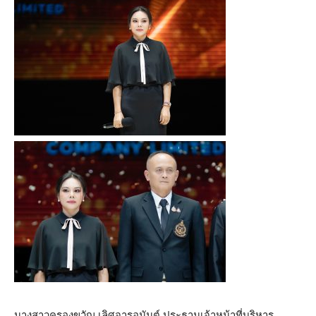
นางสาวครองขวัญ เลิศจารุอนันต์ ประธานเจ้าหน้าที่บริหาร