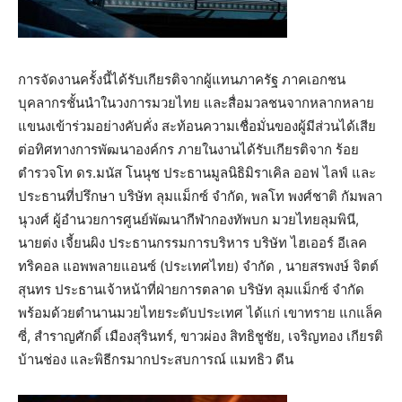
การจัดงานครั้งนี้ได้รับเกียรติจากผู้แทนภาครัฐ ภาคเอกชน
บุคลากรชั้นนำในวงการมวยไทย และสื่อมวลชนจากหลากหลาย
แขนงเข้าร่วมอย่างคับคั่ง สะท้อนความเชื่อมั่นของผู้มีส่วนได้เสีย
ต่อทิศทางการพัฒนาองค์กร ภายในงานได้รับเกียรติจาก ร้อย
ตำรวจโท ดร.มนัส โนนุช ประธานมูลนิธิมิราเคิล ออฟ ไลฟ์ และ
ประธานที่ปรึกษา บริษัท ลุมแม็กซ์ จำกัด, พลโท พงศ์ชาติ กัมพลา
นุวงศ์ ผู้อำนวยการศูนย์พัฒนากีฬากองทัพบก มวยไทยลุมพินี,
นายต่ง เจี้ยนผิง ประธานกรรมการบริหาร บริษัท ไฮเออร์ อีเลค
ทริคอล แอพพลายแอนซ์ (ประเทศไทย) จำกัด , นายสรพงษ์ จิตต์
สุนทร ประธานเจ้าหน้าที่ฝ่ายการตลาด บริษัท ลุมแม็กซ์ จำกัด
พร้อมด้วยตำนานมวยไทยระดับประเทศ ได้แก่ เขาทราย แกแล็ค
ซี่, สำราญศักดิ์ เมืองสุรินทร์, ขาวผ่อง สิทธิชูชัย, เจริญทอง เกียรติ
บ้านช่อง และพิธีกรมากประสบการณ์ แมทธิว ดีน