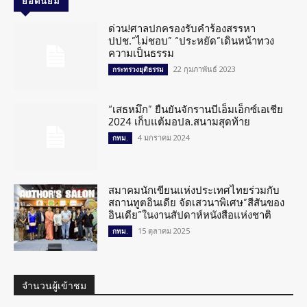
ยอดนิยม
ด่วน!ศาลปกครองรับคำร้องสรรหา
ปปช.”ไม่ชอบ” “ประหยัด”เดินหน้าทวง
ความเป็นธรรม
22 กุมภาพันธ์ 2023
กระทรวงยุติธรรม
“เสธหมึก” ยืนยันจักรานบีเอ็มเอ็กซ์เอเชีย
2024 เก็บแต้มอปล.สนามสุดท้าย
4 มกราคม 2024
กทม.
สมาคมนักเขียนแห่งประเทศไทยร่วมกับ
สถานทูตอินเดีย จัดเสวนาพิเศษ”สีสันของ
อินเดีย”ในงานสัปดาห์หนังสือแห่งชาติ
15 ตุลาคม 2025
กทม.
จำนวนผู้เข้าชม