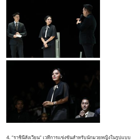
4. “ราชินีสังเวียน” เวทีการแข่งขันสำหรับนักมวยหญิงในรูปแบบ