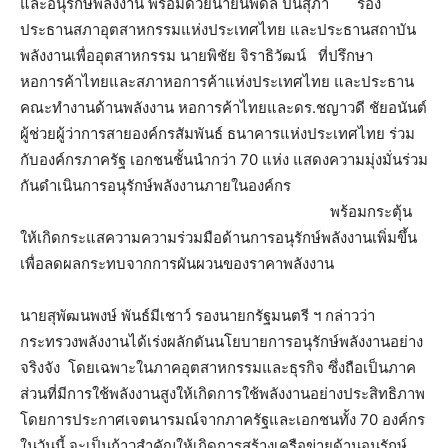
และอนุรักษ์พลังงาน พร้อมด้วยนายนพดล ปิ่นสุภา รอง
ประธานสภาอุตสาหกรรมแห่งประเทศไทย และประธานสถาบัน
พลังงานเพื่ออุตสาหกรรม นายพิชัย จิราธิวัฒน์ ที่ปรึกษา
หอการค้าไทยและสภาหอการค้าแห่งประเทศไทย และประธาน
คณะทำงานด้านพลังงาน หอการค้าไทยและดร.ชญาวดี ชัยอนันต์
ผู้ช่วยผู้ว่าการสายองค์กรสัมพันธ์ ธนาคารแห่งประเทศไทย ร่วม
กับองค์กรภาครัฐ เอกชนชั้นนำกว่า 70 แห่ง แสดงความมุ่งมั่นร่วม
กันดำเนินการอนุรักษ์พลังงานภายในองค์กร
พร้อมกระตุ้น
ให้เกิดกระแสความความร่วมมือด้านการอนุรักษ์พลังงานเพิ่มขึ้น
เพื่อลดผลกระทบจากการผันผวนของราคาพลังงาน
นายสุพัฒนพงษ์ พันธ์มีเชาว์ รองนายกรัฐมนตรี ฯ กล่าวว่า
กระทรวงพลังงานได้เร่งผลักดันนโยบายการอนุรักษ์พลังงานอย่าง
จริงจัง โดยเฉพาะในภาคอุตสาหกรรมและธุรกิจ ซึ่งถือเป็นภาค
ส่วนที่มีการใช้พลังงานสูงให้เกิดการใช้พลังงานอย่างประสิทธิภาพ
โดยการประกาศเจตนารมณ์จากภาครัฐและเอกชนทั้ง 70 องค์กร
ในวันนี้ จะเป็นก้าวสำคัญให้เกิดการสร้างเครือข่ายด้านอนุรักษ์