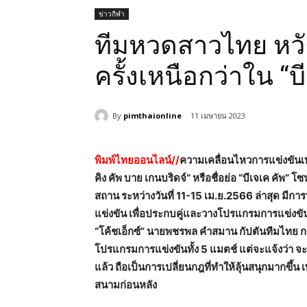
ข่าวกีฬา
ทีมหวดสาวไทย หวัง
ครั้งเหนือกว่าใน “บ
By
pimthaionline
11 เมษายน 2023
พิมพ์ไทยออนไลน์//
ความเคลื่อนไหวการแข่งขันเ
คิง คัพ บาย เกนบริดจ์” หรือชื่อย่อ “บีเจเค คัพ” โ
สถาน ระหว่างวันที่ 11-15 เม.ย.2566 ล่าสุด มีกา
แข่งขัน เพื่อประกบคู่และวางโปรแกรมการแข่งขั
“โค้ชเอ็กซ์” นายพชรพล คำสมาน กัปตันทีมไทย กล
โปรแกรมการแข่งขันทั้ง 5 แมตช์ แต่จะแจ้งว่า จะ
แล้ว ถือเป็นการเปลี่ยนกฎที่ทำให้ลุ้นสนุกมากขึ
สนามก่อนหลัง