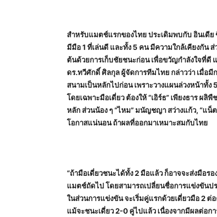
สำหรับแมตช์แรกของไทย ประเดิมพบกับ อินเดีย ซ
มีมือ 1 ที่เล่นดี และทั้ง 5 คน มีความใกล้เคียงก
ต้นด้วยการเก็บชัยชนะก่อน เพื่อขวัญกำลังใจที่ด
ดร.ทวีศักดิ์ ศิลกุล ผู้จัดการทีมไทย กล่าวว่า เม
สนามเป็นหลักไปก่อน เพราะวางแผนล่วงหน้าทั้ง 5 ว
โดยเฉพาะมือเดี่ยว ต้องให้ “เอิร์ธ” เพียงธาร ผลิพ
หลัก ส่วนน้อง ๆ “ไหม” มนัญชญา สว่างแก้ว, “แน็
โอกาสแน่นอน ถ้าผลที่ออกมาเหมาะสมกับไทย
“ถ้ามือเดี่ยวชนะได้ทั้ง 2 มือแล้ว ก็อาจจะส่งมือร
แมตช์ถัดไป โดยสามารถเปลี่ยนชื่อการแข่งขันปร
ในส่วนการแข่งขัน จะเริ่มคู่แรกด้วยเดี่ยวมือ 2 ต่อ
แม้จะชนะเดี่ยว 2-0 คู่ไปแล้ว เนื่องจากมีผล