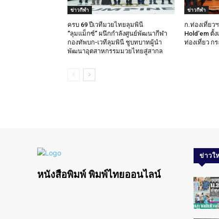
ข่าวกีฬา
ข่าวกีฬา
ครบ 69 ปีเวทีมวยไทยลุมพินี
ก.ท่องเที่ย
“ลุมแม็กซ์” ผนึกกำลังศูนย์พัฒนากีฬา
Hold’em ตั้ง
กองทัพบก-เวทีลุมพินี ชูบทบาทผู้นำ
ท่องเที่ยว ก
พัฒนาอุตสาหกรรมมวยไทยสู่สากล
ข่าวให
หนังสือพิมพ์ พิมพ์ไทยออนไลน์