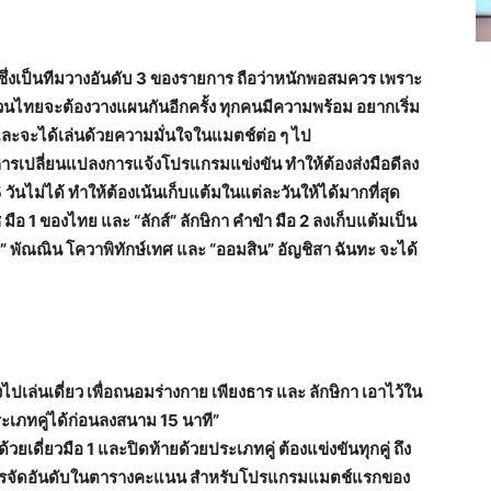
ึ่งเป็นทีมวางอันดับ 3 ของรายการ ถือว่าหนักพอสมควร เพราะ
ัน ส่วนไทยจะต้องวางแผนกันอีกครั้ง ทุกคนมีความพร้อม อยากเริ่ม
ี และจะได้เล่นด้วยความมั่นใจในแมตช์ต่อ ๆ ไป
ื่อมีการเปลี่ยนแปลงการแจ้งโปรแกรมแข่งขัน ทำให้ต้องส่งมือดีลง
ันไม่ได้ ทำให้ต้องเน้นเก็บแต้มในแต่ละวันให้ได้มากที่สุด
ืช มือ 1 ของไทย และ “ลักส์” ลักษิกา คำขำ มือ 2 ลงเก็บแต้มเป็น
ต” พัณณิน โควาพิทักษ์เทศ และ “ออมสิน” อัญชิสา ฉันทะ จะได้
องไปเล่นเดี่ยว เพื่อถนอมร่างกาย เพียงธาร และ ลักษิกา เอาไว้ใน
ะเภทคู่ได้ก่อนลงสนาม 15 นาที”
ด้วยเดี่ยวมือ 1 และปิดท้ายด้วยประเภทคู่ ต้องแข่งขันทุกคู่ ถึง
ต่อการจัดอันดับในตารางคะแนน สำหรับโปรแกรมแมตช์แรกของ