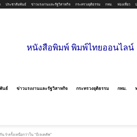
า
ประชาสัมพันธ์
ข่าวแรงงานและรัฐวิสาหกิจ
กระทรวงยุติธรรม
กทม.
ท่องเที่ยว
หนังสือพิมพ์ พิมพ์ไทยออนไลน์
ันธ์
ข่าวแรงงานและรัฐวิสาหกิจ
กระทรวงยุติธรรม
กทม.
ท
น 9 ครั้งเหนือกว่าใน "บีเจเคคัพ"