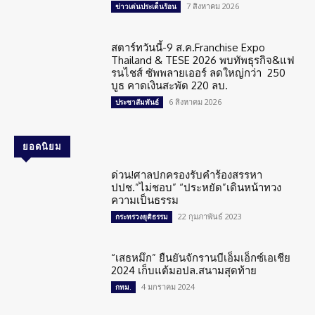
7 สิงหาคม 2026
ข่าวเด่นประเด็นร้อน
สตาร์ทวันนี้-9 ส.ค.Franchise Expo
Thailand & TESE 2026 พบทัพธุรกิจ&แฟ
รนไชส์ ซัพพลายเออร์ ลดใหญ่กว่า 250
บูธ คาดเงินสะพัด 220 ลบ.
6 สิงหาคม 2026
ประชาสัมพันธ์
ยอดนิยม
ด่วน!ศาลปกครองรับคำร้องสรรหา
ปปช.”ไม่ชอบ” “ประหยัด”เดินหน้าทวง
ความเป็นธรรม
22 กุมภาพันธ์ 2023
กระทรวงยุติธรรม
“เสธหมึก” ยืนยันจักรานบีเอ็มเอ็กซ์เอเชีย
2024 เก็บแต้มอปล.สนามสุดท้าย
4 มกราคม 2024
กทม.