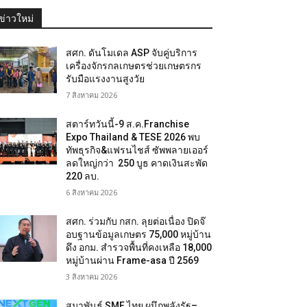
ข่าวใหม่
สศก. ดันโมเดล ASP จับคู่บริการ
เครื่องจักรกลเกษตรช่วยเกษตรกร
รับมือแรงงานสูงวัย
7 สิงหาคม 2026
สตาร์ทวันนี้-9 ส.ค.Franchise
Expo Thailand & TESE 2026 พบ
ทัพธุรกิจ&แฟรนไชส์ ซัพพลายเออร์
ลดใหญ่กว่า 250 บูธ คาดเงินสะพัด
220 ลบ.
6 สิงหาคม 2026
สศก. ร่วมกับ กสก. ลุยต่อเนื่อง ปิดจ๊
อบฐานข้อมูลเกษตร 75,000 หมู่บ้าน
ดึง อกม. สำรวจพื้นที่คงเหลือ 18,000
หมู่บ้านผ่าน Frame-asa ปี 2569
3 สิงหาคม 2026
สมาพันธ์ SME ไทย ผนึกพลังรัฐ–