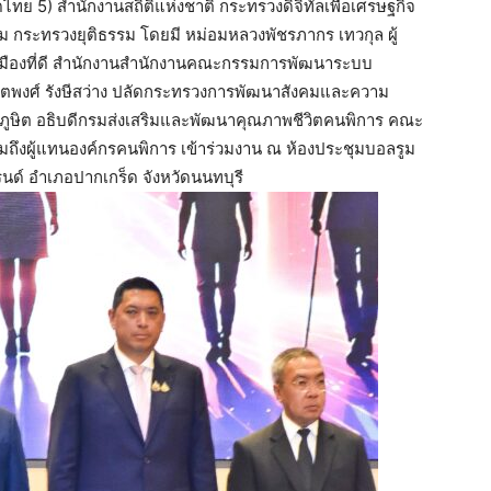
 5) สำนักงานสถิติแห่งชาติ กระทรวงดิจิทัลเพื่อเศรษฐกิจ
 กระทรวงยุติธรรม โดยมี หม่อมหลวงพัชรภากร เทวกุล ผู้
เมืองที่ดี สำนักงานสำนักงานคณะกรรมการพัฒนาระบบ
ันตพงศ์ รังษีสว่าง ปลัดกระทรวงการพัฒนาสังคมและความ
ยภูษิต อธิบดีกรมส่งเสริมและพัฒนาคุณภาพชีวิตคนพิการ คณะ
มถึงผู้แทนองค์กรคนพิการ เข้าร่วมงาน ณ ห้องประชุมบอลรูม
รนด์ อำเภอปากเกร็ด จังหวัดนนทบุรี