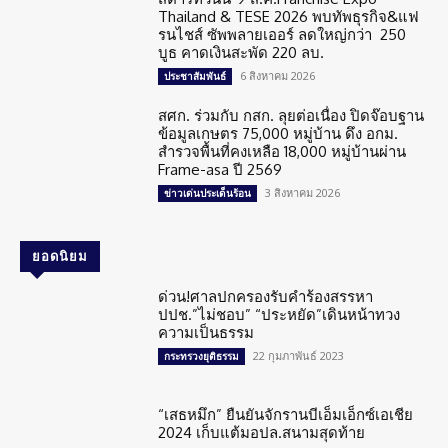
Thailand & TESE 2026 พบทัพธุรกิจ&แฟ
รนไชส์ ซัพพลายเออร์ ลดใหญ่กว่า 250
บูธ คาดเงินสะพัด 220 ลบ.
6 สิงหาคม 2026
ประชาสัมพันธ์
สศก. ร่วมกับ กสก. ลุยต่อเนื่อง ปิดจ๊อบฐาน
ข้อมูลเกษตร 75,000 หมู่บ้าน ดึง อกม.
สำรวจพื้นที่คงเหลือ 18,000 หมู่บ้านผ่าน
Frame-asa ปี 2569
3 สิงหาคม 2026
ข่าวเด่นประเด็นร้อน
ยอดนิยม
ด่วน!ศาลปกครองรับคำร้องสรรหา
ปปช.”ไม่ชอบ” “ประหยัด”เดินหน้าทวง
ความเป็นธรรม
22 กุมภาพันธ์ 2023
กระทรวงยุติธรรม
“เสธหมึก” ยืนยันจักรานบีเอ็มเอ็กซ์เอเชีย
2024 เก็บแต้มอปล.สนามสุดท้าย