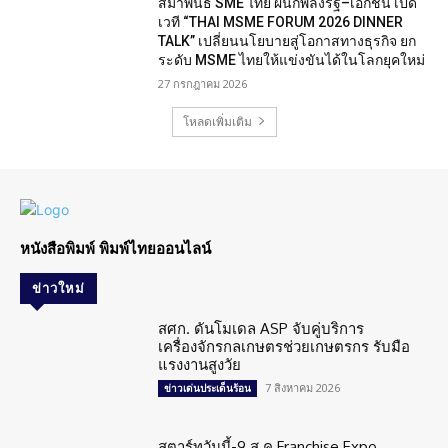
สมาพันธ์ SME ไทย ผนึกพลังรัฐ–เอกชน เปิด
เวที “THAI MSME FORUM 2026 DINNER
TALK” เปลี่ยนนโยบายสู่โอกาสทางธุรกิจ ยก
ระดับ MSME ไทยให้แข่งขันได้ในโลกยุคใหม่
27 กรกฎาคม 2026
โหลดเพิ่มเติม
หนังสือพิมพ์ พิมพ์ไทยออนไลน์
ข่าวใหม่
สศก. ดันโมเดล ASP จับคู่บริการ
เครื่องจักรกลเกษตรช่วยเกษตรกร รับมือ
แรงงานสูงวัย
7 สิงหาคม 2026
ข่าวเด่นประเด็นร้อน
สตาร์ทวันนี้-9 ส.ค.Franchise Expo