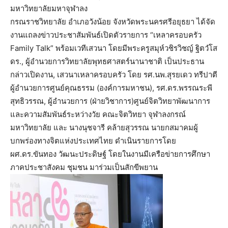
มหาวิทยาลัยมหาจุฬาลง
กรณราชวิทยาลัย อำเภอวังน้อย จังหวัดพระนครศรีอยุธยา ได้จัด
งานแถลงข่าวประชาสัมพันธ์เปิดตัวรายการ “เหลาครอบครัว
Family Talk” พร้อมเวทีเสวนา โดยมีพระครูสมุห์วชิรวิชญ์ ฐิตวํโส
ดร., ผู้อำนวยการวิทยาลัยพุทธศาสตร์นานาชาติ เป็นประธาน
กล่าวเปิดงาน, เสวนาเหลาครอบครัว โดย รศ.นพ.สุรยเดว ทรีปาตี
ผู้อำนวยการศูนย์คุณธรรม (องค์การมหาชน), รศ.ดร.พรรณระพี
สุทธิวรรณ, ผู้อำนวยการ (ฝ่ายวิชาการ)​ศูนย์จิตวิทยาพัฒนาการ
และความสัมพันธ์ระหว่างวัย คณะจิตวิทยา จุฬาลงกรณ์
มหาวิทยาลัย และ นางนุชจารี คล้ายสุวรรณ นายกสมาคมผู้
บกพร่องทางจิตแห่งประเทศไทย ดำเนินรายการโดย
ผศ.ดร.ขันทอง วัฒนะประดิษฐ์ โดยในงานมีเครือข่ายการศึกษา
ภาคประชาสังคม ชุมชน มาร่วมเป็นสักขีพยาน