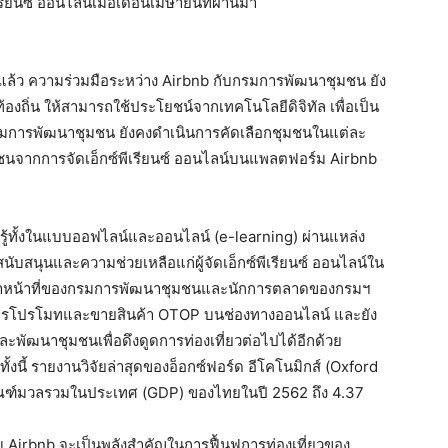
เรียนซ์ ออนไลน์เมื่อเดือนเมษายนที่ผ่านมา
ล้ว ความร่วมมือระหว่าง Airbnb กับกรมการพัฒนาชุมชน ยัง
องถิ่น ให้สามารถใช้ประโยชน์จากเทคโนโลยีดิจิทัล เพื่อเป็น
รมการพัฒนาชุมชน ยังคงดำเนินการคัดเลือกชุมชนในแต่ละ
ชนจากการจัดเอ็กซ์พีเรียนซ์ ออนไลน์บนแพลตฟอร์ม Airbnb
รู้ทั้งในแบบออฟไลน์และออนไลน์ (e-learning) ผ่านแหล่ง
นับสนุนและความช่วยเหลือแก่ผู้จัดเอ็กซ์พีเรียนซ์ ออนไลน์ใน
เจ้าหน้าที่ของกรมการพัฒนาชุมชนและนักการตลาดของกรมฯ
ต้องการโปรโมทและขายสินค้า OTOP บนช่องทางออนไลน์ และยัง
พัฒนาชุมชนเพื่อดึงดูดการท่องเที่ยวต่อไปได้อีกด้วย
ทั้งนี้ รายงานวิจัยล่าสุดของอ็อกซ์ฟอร์ด อีโคโนมิกส์ (Oxford
ตภัณฑ์มวลรวมในประเทศ (GDP) ของไทยในปี 2562 ถึง 4.37
 Airbnb จะเป็นพลังสำคัญในการฟื้นฟูการท่องเที่ยวของ