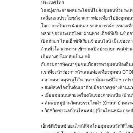
ประเทศไทย
โดยมุ่งกระจายผลประโยชน์ไปยังชุมชนทั่วประเ
เคลื่อนผลประโยชน์จากการท่องเที่ยวไปยังชุมชนท
โลก” จะเป็นการนำเสนอประสบการณ์การท่องเที่ยว
หลายของประเทศไทย ผ่านทาง เอ็กซ์พีเรียนซ์ ออนไล
เปิดตัวมา โดยเอ็กซ์พีเรียนซ์ ออนไลน์ เป็นช่องทา
ล้านทั่วโลกสามารถเข้าร่วมเปิดประสบการณ์ผ่านอ
เดินทางยังไม่กลับเป็นปกติ
กับกรมการพัฒนาชุมชนเพื่อสรรหาชุมชนท้องถิ่นม
แรกที่จะนำร่องการนำเสนอท่องเที่ยวชุมชน OTOP 
• จากมหาสมุทรสู่โต๊ะอาหาร ติดตามชีวิตชาวป
• สัมผัสเครื่องปั้นดินเผาด้วยมือจากครูช่างล้านนา
• เยี่ยมชมถนนสายเครื่องเงินของภาคเหนือ (บ้านว
• ค้นพบหมู่บ้านวัฒนธรรมไทดำ (บ้านนาป่าหนาด
• วิถีชีวิตชาวเลบ้านไหนหนัง (บ้านไหนหนัง กระบี่
เอ็กซ์พีเรียนซ์ ออนไลน์ที่จัดโดยชุมชนนวัตวิถีไท