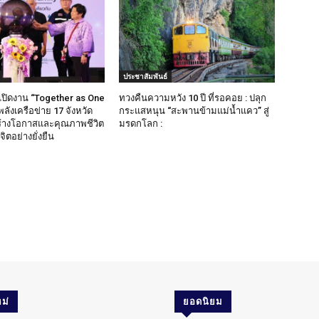
ประชาสัมพันธ์
เปิดงาน “Together as One
ทวงคืนความหวัง 10 ปี ที่รอคอย : ปลุก
ลังเครือข่าย 17 จังหวัด
กระแสหนุน “สะพานข้ามแม่น้ำแคว” สู่
ร้างโอกาสและคุณภาพชีวิต
มรดกโลก :
ตอย่างยั่งยืน
ม่
ยอดนิยม