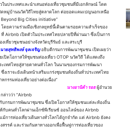
่ยวในประเทศและนำเสนอท่องเที่ยวชุมชนที่มีเอกลักษณ์ โดด
เปิดหมู่บ้านนวัตวิถีไทยสู่ตลาดโลก ต่อยอดแคมเปญนอกเหนือ
 Beyond Big Cities initiative”
โดยความร่วมมือเชิงกลยุทธ์นี้เดินตามรอยความสำเร็จของ
 Airbnb เปิดตัวในประเทศไทยปลายปีที่ผ่านมา ซึ่งเป็นการ
เที่ยวชุมชนอย่างจังหวัดบุรีรัมย์ และสระบุรี
นายสุทธิพงษ์ จุลเจริญ
อธิบดีกรมการพัฒนาชุมชน เปิดเผยว่า
ยเปิดโอกาสให้ชุมชนท่องเที่ยว OTOP นวัตวิถี ได้แสดงถึง
ระเทศไทยสู่สายตาคนทั่วโลก ในนามของกรมการพัฒนา
b ซึ่งเราจะยังเดินหน้าเสริมแกร่งชุมชนท้องถิ่นทั่วประเทศไทย
หกรรมท่องเที่ยวอย่างต่อเนื่อง”
นางอานิต้า รอธ
ผู้อำนวย
ล่าวว่า “Airbnb
่วมกับกรมการพัฒนาชุมชน ซึ่งเปิดโอกาสให้ชุมชนแต่ละท้องถิ่น
ห้กับคนทั่วโลกผ่านเอ็กซ์พีเรียนซ์ ออนไลน์ของ Airbnb
 แม้การท่องเที่ยวเดินทางทั่วโลกได้ถูกจำกัด แต่ Airbnb ยังคง
างสรรค์ และร่วมกันหาทางออกเพื่อฟื้นฟูการท่องเที่ยวของ