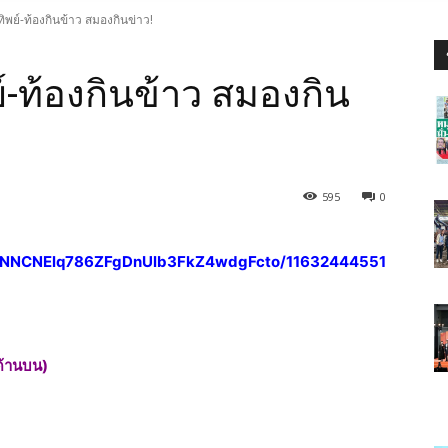
ิพย์-ท้องกินข้าว สมองกินข่าว!
์-ท้องกินข้าว สมองกิน
595
0
9ryDNNCNElq786ZFgDnUlb3FkZ4wdgFcto/11632444551
-ด้านบน)