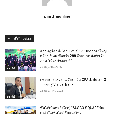
pimthaionline
ข่าวที่เกี่ยวข้อง
สุราษฎร์ธานี-“ตาปีเกมส์ 69” ปิดฉากยิ่งใหญ่
สร้างเงินสะพัดกว่า 288 ล้านบาท ส่งต่อเจ้า
ภาพ “เมืองช้างเกมส์”
20 มิถุนายน 2026
ข่าวกีฬา
กระทรวงแรงงาน จับตาดีล CPALL ปมโยก 3
บ.ย่อย สู่ Virtual Bank
28 พฤษภาคม 2026
ข่าวกีฬา
ซัสโก้เปิดตัวยิ่งใหญ่ “SUSCO SQUARE ปิ่น
เกล้า”ไลฟ์สไตล์ฮับแห่งใหม่