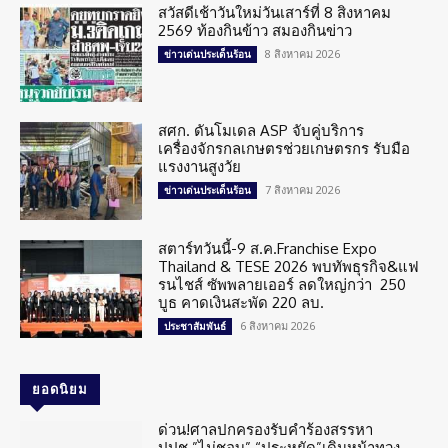
สวัสดีเช้าวันใหม่วันเสาร์ที่ 8 สิงหาคม
2569 ท้องกินข้าว สมองกินข่าว
8 สิงหาคม 2026
ข่าวเด่นประเด็นร้อน
สศก. ดันโมเดล ASP จับคู่บริการ
เครื่องจักรกลเกษตรช่วยเกษตรกร รับมือ
แรงงานสูงวัย
7 สิงหาคม 2026
ข่าวเด่นประเด็นร้อน
สตาร์ทวันนี้-9 ส.ค.Franchise Expo
Thailand & TESE 2026 พบทัพธุรกิจ&แฟ
รนไชส์ ซัพพลายเออร์ ลดใหญ่กว่า 250
บูธ คาดเงินสะพัด 220 ลบ.
6 สิงหาคม 2026
ประชาสัมพันธ์
ยอดนิยม
ด่วน!ศาลปกครองรับคำร้องสรรหา
ปปช.”ไม่ชอบ” “ประหยัด”เดินหน้าทวง