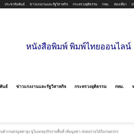
ประชาสัมพันธ์
ข่าวแรงงานและรัฐวิสาหกิจ
กระทรวงยุติธรรม
กทม.
ท่องเที่ยว
ป
หนังสือพิมพ์ พิมพ์ไทยออนไลน์
ันธ์
ข่าวแรงงานและรัฐวิสาหกิจ
กระทรวงยุติธรรม
กทม.
ท
ินค้าเกษตรมูลค่าสูง ชูโมเดลธุรกิจรายพื้นที่ เพิ่มมูลค่า–ส่งต่อรายได้ถึงเกษตรกร