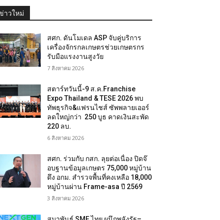
ข่าวใหม่
สศก. ดันโมเดล ASP จับคู่บริการ
เครื่องจักรกลเกษตรช่วยเกษตรกร
รับมือแรงงานสูงวัย
7 สิงหาคม 2026
สตาร์ทวันนี้-9 ส.ค.Franchise
Expo Thailand & TESE 2026 พบ
ทัพธุรกิจ&แฟรนไชส์ ซัพพลายเออร์
ลดใหญ่กว่า 250 บูธ คาดเงินสะพัด
220 ลบ.
6 สิงหาคม 2026
สศก. ร่วมกับ กสก. ลุยต่อเนื่อง ปิดจ๊
อบฐานข้อมูลเกษตร 75,000 หมู่บ้าน
ดึง อกม. สำรวจพื้นที่คงเหลือ 18,000
หมู่บ้านผ่าน Frame-asa ปี 2569
3 สิงหาคม 2026
สมาพันธ์ SME ไทย ผนึกพลังรัฐ–