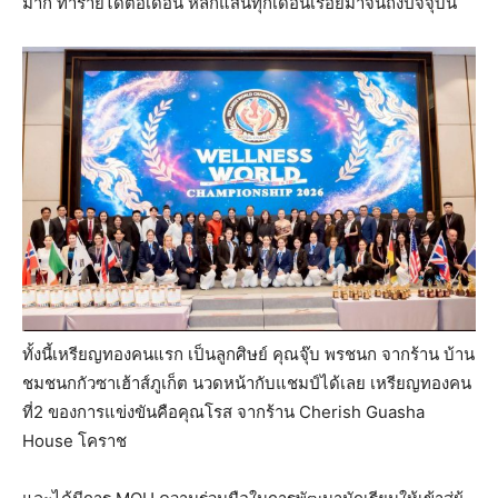
มาก ทำรายได้ต่อเดือน หลักแสนทุกเดือนเรื่อยมาจนถึงปัจจุบัน
ทั้งนี้เหรียญทองคนแรก เป็นลูกศิษย์ คุณจุ๊บ พรชนก จากร้าน บ้าน
ชมชนกกัวซาเฮ้าส์ภูเก็ต นวดหน้ากับแชมป์ได้เลย เหรียญทองคน
ที่2 ของการแข่งขันคือคุณโรส จากร้าน Cherish Guasha
House โคราช