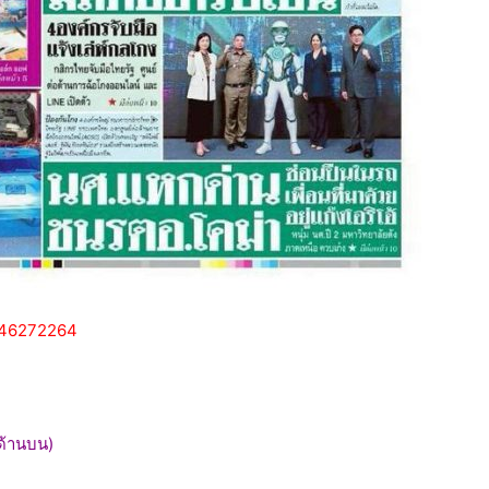
2946272264
-ด้านบน)