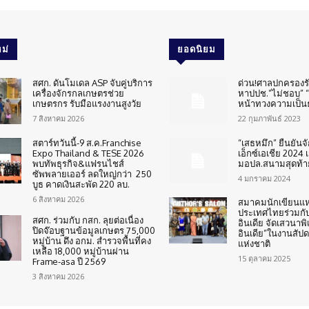
ม่
ยอดนิยม
สศก. ดันโมเดล ASP จับคู่บริการ
ด่วน!ศาลปกครองร
เครื่องจักรกลเกษตรช่วย
หาปปช.”ไม่ชอบ” “
เกษตรกร รับมือแรงงานสูงวัย
หน้าทวงความเป็น
7 สิงหาคม 2026
22 กุมภาพันธ์ 2023
สตาร์ทวันนี้-9 ส.ค.Franchise
“เสธหมึก” ยืนยันจ
Expo Thailand & TESE 2026
เอ็กซ์เอเชีย 2024 เ
พบทัพธุรกิจ&แฟรนไชส์
มอปล.สนามสุดท้า
ซัพพลายเออร์ ลดใหญ่กว่า 250
4 มกราคม 2024
บูธ คาดเงินสะพัด 220 ลบ.
6 สิงหาคม 2026
สมาคมนักเขียนแห
ประเทศไทยร่วมกั
สศก. ร่วมกับ กสก. ลุยต่อเนื่อง
อินเดีย จัดเสวนาพ
ปิดจ๊อบฐานข้อมูลเกษตร 75,000
อินเดีย”ในงานสัปด
หมู่บ้าน ดึง อกม. สำรวจพื้นที่คง
แห่งชาติ
เหลือ 18,000 หมู่บ้านผ่าน
15 ตุลาคม 2025
Frame-asa ปี 2569
3 สิงหาคม 2026