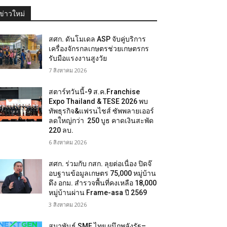
ข่าวใหม่
สศก. ดันโมเดล ASP จับคู่บริการ
เครื่องจักรกลเกษตรช่วยเกษตรกร
รับมือแรงงานสูงวัย
7 สิงหาคม 2026
สตาร์ทวันนี้-9 ส.ค.Franchise
Expo Thailand & TESE 2026 พบ
ทัพธุรกิจ&แฟรนไชส์ ซัพพลายเออร์
ลดใหญ่กว่า 250 บูธ คาดเงินสะพัด
220 ลบ.
6 สิงหาคม 2026
สศก. ร่วมกับ กสก. ลุยต่อเนื่อง ปิดจ๊
อบฐานข้อมูลเกษตร 75,000 หมู่บ้าน
ดึง อกม. สำรวจพื้นที่คงเหลือ 18,000
หมู่บ้านผ่าน Frame-asa ปี 2569
3 สิงหาคม 2026
สมาพันธ์ SME ไทย ผนึกพลังรัฐ–