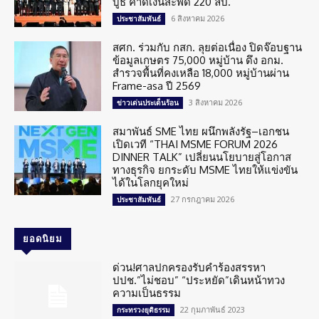
บูธ คาดเงินสะพัด 220 ลบ.
6 สิงหาคม 2026
ประชาสัมพันธ์
สศก. ร่วมกับ กสก. ลุยต่อเนื่อง ปิดจ๊อบฐาน
ข้อมูลเกษตร 75,000 หมู่บ้าน ดึง อกม.
สำรวจพื้นที่คงเหลือ 18,000 หมู่บ้านผ่าน
Frame-asa ปี 2569
3 สิงหาคม 2026
ข่าวเด่นประเด็นร้อน
สมาพันธ์ SME ไทย ผนึกพลังรัฐ–เอกชน
เปิดเวที “THAI MSME FORUM 2026
DINNER TALK” เปลี่ยนนโยบายสู่โอกาส
ทางธุรกิจ ยกระดับ MSME ไทยให้แข่งขัน
ได้ในโลกยุคใหม่
27 กรกฎาคม 2026
ประชาสัมพันธ์
ยอดนิยม
ด่วน!ศาลปกครองรับคำร้องสรรหา
ปปช.”ไม่ชอบ” “ประหยัด”เดินหน้าทวง
ความเป็นธรรม
22 กุมภาพันธ์ 2023
กระทรวงยุติธรรม