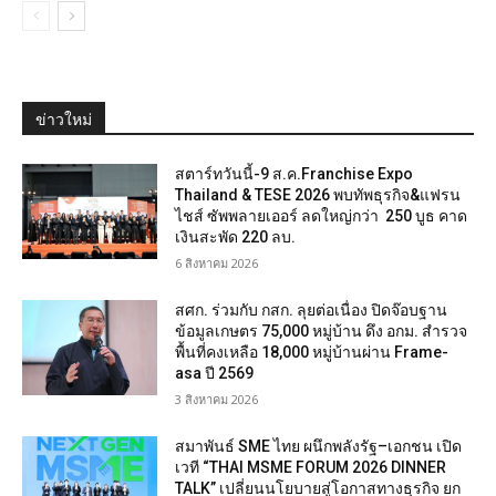
ข่าวใหม่
สตาร์ทวันนี้-9 ส.ค.Franchise Expo
Thailand & TESE 2026 พบทัพธุรกิจ&แฟรน
ไชส์ ซัพพลายเออร์ ลดใหญ่กว่า 250 บูธ คาด
เงินสะพัด 220 ลบ.
6 สิงหาคม 2026
สศก. ร่วมกับ กสก. ลุยต่อเนื่อง ปิดจ๊อบฐาน
ข้อมูลเกษตร 75,000 หมู่บ้าน ดึง อกม. สำรวจ
พื้นที่คงเหลือ 18,000 หมู่บ้านผ่าน Frame-
asa ปี 2569
3 สิงหาคม 2026
สมาพันธ์ SME ไทย ผนึกพลังรัฐ–เอกชน เปิด
เวที “THAI MSME FORUM 2026 DINNER
TALK” เปลี่ยนนโยบายสู่โอกาสทางธุรกิจ ยก