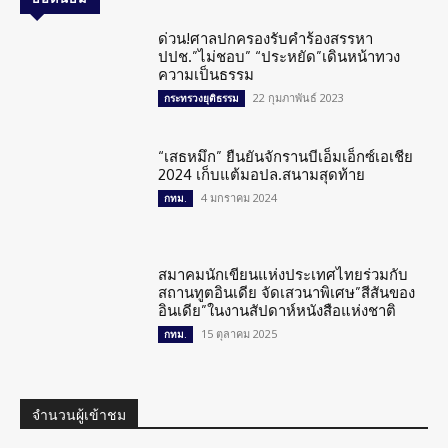
ด่วน!ศาลปกครองรับคำร้องสรรหา
ปปช.”ไม่ชอบ” “ประหยัด”เดินหน้าทวง
ความเป็นธรรม
22 กุมภาพันธ์ 2023
กระทรวงยุติธรรม
“เสธหมึก” ยืนยันจักรานบีเอ็มเอ็กซ์เอเชีย
2024 เก็บแต้มอปล.สนามสุดท้าย
4 มกราคม 2024
กทม.
สมาคมนักเขียนแห่งประเทศไทยร่วมกับ
สถานทูตอินเดีย จัดเสวนาพิเศษ”สีสันของ
อินเดีย”ในงานสัปดาห์หนังสือแห่งชาติ
15 ตุลาคม 2025
กทม.
จำนวนผู้เข้าชม