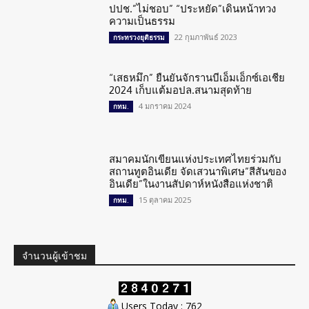
ปปช.”ไม่ชอบ” “ประหยัด”เดินหน้าทวง
ความเป็นธรรม
22 กุมภาพันธ์ 2023
กระทรวงยุติธรรม
“เสธหมึก” ยืนยันจักรานบีเอ็มเอ็กซ์เอเชีย
2024 เก็บแต้มอปล.สนามสุดท้าย
4 มกราคม 2024
กทม.
สมาคมนักเขียนแห่งประเทศไทยร่วมกับ
สถานทูตอินเดีย จัดเสวนาพิเศษ”สีสันของ
อินเดีย”ในงานสัปดาห์หนังสือแห่งชาติ
15 ตุลาคม 2025
กทม.
จำนวนผู้เข้าชม
Users Today : 762