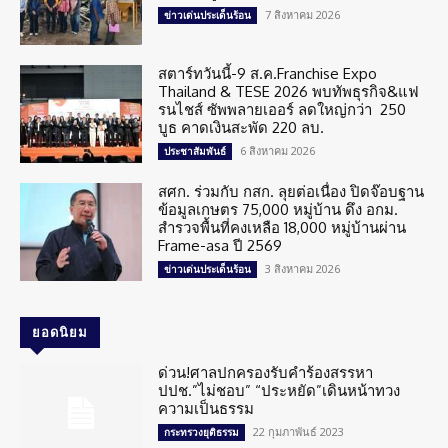
7 สิงหาคม 2026
ข่าวเด่นประเด็นร้อน
สตาร์ทวันนี้-9 ส.ค.Franchise Expo
Thailand & TESE 2026 พบทัพธุรกิจ&แฟ
รนไชส์ ซัพพลายเออร์ ลดใหญ่กว่า 250
บูธ คาดเงินสะพัด 220 ลบ.
6 สิงหาคม 2026
ประชาสัมพันธ์
สศก. ร่วมกับ กสก. ลุยต่อเนื่อง ปิดจ๊อบฐาน
ข้อมูลเกษตร 75,000 หมู่บ้าน ดึง อกม.
สำรวจพื้นที่คงเหลือ 18,000 หมู่บ้านผ่าน
Frame-asa ปี 2569
3 สิงหาคม 2026
ข่าวเด่นประเด็นร้อน
ยอดนิยม
ด่วน!ศาลปกครองรับคำร้องสรรหา
ปปช.”ไม่ชอบ” “ประหยัด”เดินหน้าทวง
ความเป็นธรรม
22 กุมภาพันธ์ 2023
กระทรวงยุติธรรม