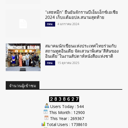
“เสธหมึก” ยืนยันจักรานบีเอ็มเอ็กซ์เอเชีย
2024 เก็บแต้มอปล.สนามสุดท้าย
4 มกราคม 2024
กทม.
สมาคมนักเขียนแห่งประเทศไทยร่วมกับ
สถานทูตอินเดีย จัดเสวนาพิเศษ”สีสันของ
อินเดีย”ในงานสัปดาห์หนังสือแห่งชาติ
15 ตุลาคม 2025
กทม.
จำนวนผู้เข้าชม
Users Today : 544
This Month : 12900
This Year : 269367
Total Users : 1738610