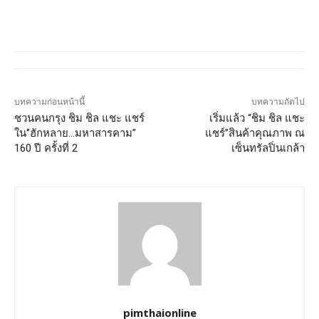
บทความก่อนหน้านี้
บทความถัดไป
ชวนคนกรุง ชิม ชิล แชะ แชร์
เริ่มแล้ว “ชิม ชิล แชะ
ใน‘’ฮักหลาย…มหาสารคาม”
แชร์”สินค้าคุณภาพ ณ
160 ปี ครั้งที่ 2
เซ็นทรัลปิ่นเกล้า
pimthaionline