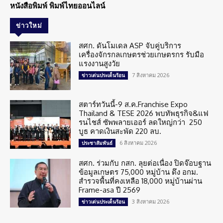
หนังสือพิมพ์ พิมพ์ไทยออนไลน์
ข่าวใหม่
สศก. ดันโมเดล ASP จับคู่บริการ
เครื่องจักรกลเกษตรช่วยเกษตรกร รับมือ
แรงงานสูงวัย
7 สิงหาคม 2026
ข่าวเด่นประเด็นร้อน
สตาร์ทวันนี้-9 ส.ค.Franchise Expo
Thailand & TESE 2026 พบทัพธุรกิจ&แฟ
รนไชส์ ซัพพลายเออร์ ลดใหญ่กว่า 250
บูธ คาดเงินสะพัด 220 ลบ.
6 สิงหาคม 2026
ประชาสัมพันธ์
สศก. ร่วมกับ กสก. ลุยต่อเนื่อง ปิดจ๊อบฐาน
ข้อมูลเกษตร 75,000 หมู่บ้าน ดึง อกม.
สำรวจพื้นที่คงเหลือ 18,000 หมู่บ้านผ่าน
Frame-asa ปี 2569
3 สิงหาคม 2026
ข่าวเด่นประเด็นร้อน