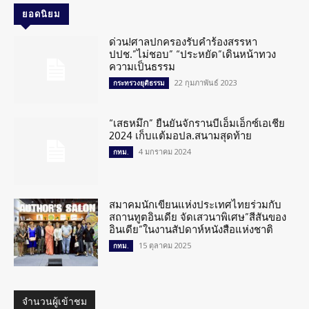
ยอดนิยม
ด่วน!ศาลปกครองรับคำร้องสรรหา
ปปช.”ไม่ชอบ” “ประหยัด”เดินหน้าทวง
ความเป็นธรรม
22 กุมภาพันธ์ 2023
กระทรวงยุติธรรม
“เสธหมึก” ยืนยันจักรานบีเอ็มเอ็กซ์เอเชีย
2024 เก็บแต้มอปล.สนามสุดท้าย
4 มกราคม 2024
กทม.
สมาคมนักเขียนแห่งประเทศไทยร่วมกับ
สถานทูตอินเดีย จัดเสวนาพิเศษ”สีสันของ
อินเดีย”ในงานสัปดาห์หนังสือแห่งชาติ
15 ตุลาคม 2025
กทม.
จำนวนผู้เข้าชม