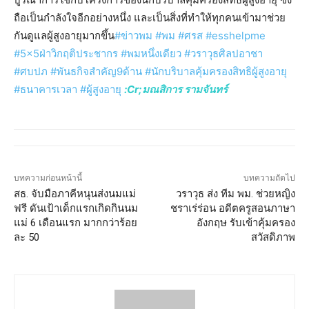
ถือเป็นกำลังใจอีกอย่างหนึ่ง และเป็นสิ่งที่ทำให้ทุกคนเข้ามาช่วย
กันดูแลผู้สูงอายุมากขึ้น
#ข่าวพม #พม #ศรส #esshelpme
#5×5ฝ่าวิกฤติประชากร #พมหนึ่งเดียว #วราวุธศิลปอาชา
#ศบปภ #พันธกิจสำคัญ9ด้าน #นักบริบาลคุ้มครองสิทธิผู้สูงอายุ
#ธนาคารเวลา #ผู้สูงอายุ
:Cr;มณสิการ รามจันทร์
บทความก่อนหน้านี้
บทความถัดไป
สธ. จับมือภาคีหนุนส่งนมแม่
วราวุธ ส่ง ทีม พม. ช่วยหญิง
ฟรี ดันเป้าเด็กแรกเกิดกินนม
ชราเร่ร่อน อดีตครูสอนภาษา
แม่ 6 เดือนแรก มากกว่าร้อย
อังกฤษ รับเข้าคุ้มครอง
ละ 50
สวัสดิภาพ