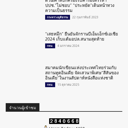
ด่วน!ศาลปกครองรับคำร้องสรรหา
ปปช.”ไม่ชอบ” “ประหยัด”เดินหน้าทวง
ความเป็นธรรม
22 กุมภาพันธ์ 2023
กระทรวงยุติธรรม
“เสธหมึก” ยืนยันจักรานบีเอ็มเอ็กซ์เอเชีย
2024 เก็บแต้มอปล.สนามสุดท้าย
4 มกราคม 2024
กทม.
สมาคมนักเขียนแห่งประเทศไทยร่วมกับ
สถานทูตอินเดีย จัดเสวนาพิเศษ”สีสันของ
อินเดีย”ในงานสัปดาห์หนังสือแห่งชาติ
15 ตุลาคม 2025
กทม.
จำนวนผู้เข้าชม