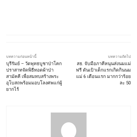
บทความก่อนหน้านี้
บทความถัดไป
บุรีรัมย์ – วัดพุทธบูชาป่าโคก
สธ. จับมือภาคีหนุนส่งนมแม่
ปราสาทจัดพิธีทอดผ้าป่า
ฟรี ดันเป้าเด็กแรกเกิดกินนม
สามัคคี เพื่อสมทบสร้างพระ
แม่ 6 เดือนแรก มากกว่าร้อย
อุโบสถพร้อมมอบโลงศพแก่ผู้
ละ 50
ยากไร้