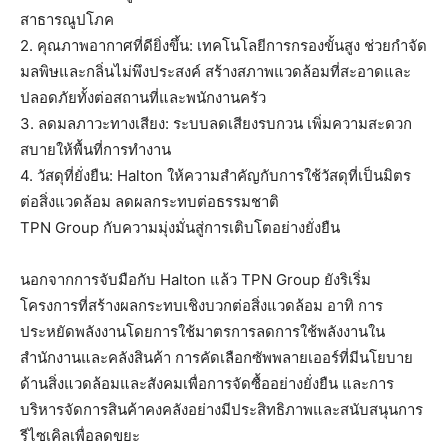
สาธารณูปโภค
2.
คุณภาพอากาศที่ดียิ่งขึ้น:
เทคโนโลยีการกรองขั้นสูง ช่วยกำจัด
มลพิษและกลิ่นไม่พึงประสงค์ สร้างสภาพแวดล้อมที่สะอาดและ
ปลอดภัยทั้งต่อสถานที่และพนักงานครัว
3.
ลดมลภาวะทางเสียง:
ระบบลดเสียงรบกวน เพิ่มความสะดวก
สบายให้พื้นที่การทำงาน
4.
วัสดุที่ยั่งยืน:
Halton
ให้ความสำคัญกับการใช้วัสดุที่เป็นมิตร
ต่อสิ่งแวดล้อม ลดผลกระทบต่อธรรมชาติ
TPN Group
กับความมุ่งมั่นสู่การเติบโตอย่างยั่งยืน
นอกจากการจับมือกับ
Halton
แล้ว
TPN Group
ยังริเริ่ม
โครงการที่สร้างผลกระทบเชิงบวกต่อสิ่งแวดล้อม อาทิ การ
ประหยัดพลังงานโดยการใช้มาตรการลดการใช้พลังงานใน
สำนักงานและคลังสินค้า การคัดเลือก
ซัพ
พลาย
เออร์
ที่มีนโยบาย
ด้านสิ่งแวดล้อมและสังคมเพื่อการจัดซื้ออย่างยั่งยืน และการ
บริหารจัดการสินค้าคงคลังอย่างมีประสิทธิภาพและสนับสนุนการ
รีไซเคิลเพื่อลดขยะ