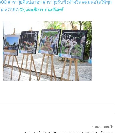
0 #วราวุธศิลปอาชา #วราวุธรับฟังทำจริง #พมพอใจให้ทุก
รสากล2567
:Cr;มณสิการ รามจันทร์
บทความถัดไป