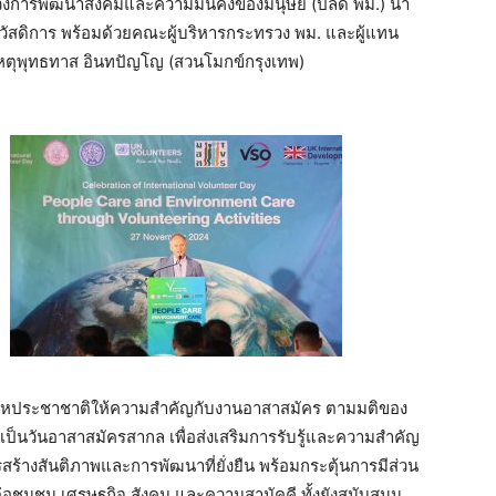
รวงการพัฒนาสังคมและความมั่นคงของมนุษย์ (ปลัด พม.) นา
สวัสดิการ พร้อมด้วยคณะผู้บริหารกระทรวง พม. และผู้แทน
เหตุพุทธทาส อินทปัญโญ (สวนโมกข์กรุงเทพ)
สหประชาชาติให้ความสำคัญกับงานอาสาสมัคร ตามมติของ
 เป็นวันอาสาสมัครสากล เพื่อส่งเสริมการรับรู้และความสำคัญ
างสันติภาพและการพัฒนาที่ยั่งยืน พร้อมกระตุ้นการมีส่วน
ุมชน เศรษฐกิจ สังคม และความสามัคคี ทั้งยังสนับสนุน