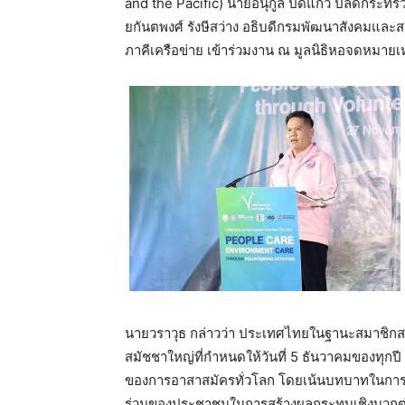
and the Pacific) นายอนุกูล ปีดแก้ว ปลัดกระท
ยกันตพงศ์ รังษีสว่าง อธิบดีกรมพัฒนาสังคมและ
ภาคีเครือข่าย เข้าร่วมงาน ณ มูลนิธิหอจดหมาย
นายวราวุธ กล่าวว่า ประเทศไทยในฐานะสมาชิก
สมัชชาใหญ่ที่กำหนดให้วันที่ 5 ธันวาคมของทุกปี
ของการอาสาสมัครทั่วโลก โดยเน้นบทบาทในการสร้
ร่วมของประชาชนในการสร้างผลกระทบเชิงบวกต่อช