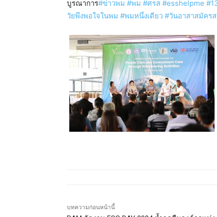
บูรณาการ
#ข่าวพม #พม #ศรส #esshelpme #130
วัยพึงพอใจในพม #พมหนึ่งเดียว #วันอาสาสมัค
บทความก่อนหน้านี้